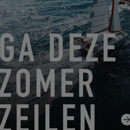
Die Bearbeitung Ihrer Anfrage erfordert die Übertragung der in
den Pflichtfeldern dieses Formulars eingegebenen
persönlichen Daten an den von Ihnen ausgewählten Händler,
damit dieser sich mit Ihnen in Verbindung setzen kann. Durch
Klicken auf die Schaltfläche „ABSENDEN“ bestätigen Sie Ihr
Einverständnis mit der Übertragung dieser Daten.
ABSENDEN
Mit EXCESS ist Construction Navale Bordeaux gemeint, die
als Verantwortliche für die Datenverarbeitung fungiert. Ihre
personenbezogenen Daten werden verarbeitet, um Ihre
Anfrage zu beantworten, unsere Beziehungen zu Ihnen zu
verwalten und Ihnen, falls Sie sich dafür entschieden haben,
unsere Mitteilungen zuzusenden (in diesem Fall können Sie
sich jederzeit über den in unseren Sendungen enthaltenen