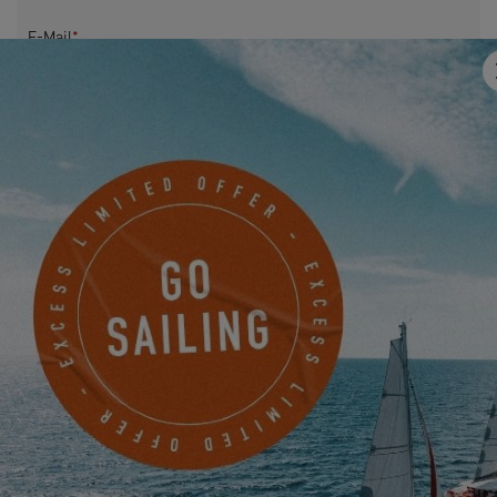
E-Mail
*
Mobile
Haben Sie uns etwas mitzuteilen?
Ich möchte über Neuigkeiten, Veranstaltungen und
Angebote von EXCESS auf elektronischem Wege informiert
werden.
Friendly Captcha