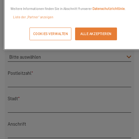
Weitere Informationen finden Sie in Abschnitt 9 unserer
Datenschutzrichtlinie
.
Liste der „Partner“ anzeigen
Nachname
*
COOKIES VERWALTEN
ALLE AKZEPTIEREN
Land
*
Postleitzahl
*
Stadt
*
Anschrift