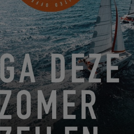
7350 EDGEWOOD ROAD
ANNAPOLIS, USA
EINEN TERMIN VEREINBAREN
VON 22. JUNI 2026 BIS 31. AUGUST 2026
GO SAILING MIT EXCESS DIESEN SOMMER!
EXCESS 11
-
EXCESS 13
-
EXCESS 14