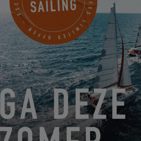
MACHEN SIE JETZT EINEN TERMIN
SEA VENTURES - South Coast
UNIT 17 SWANWICK MARINA SWANWICK
SOUTHAMPTON HAMPSHIRE, Vereinigtes
Königreich
EINEN TERMIN VEREINBAREN