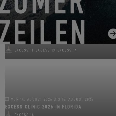
VON 22. JUNI 2026 BIS 31. AUGUST 2026
GO SAILING MIT EXCESS DIESEN SOMMER!
EXCESS 11
-
EXCESS 13
-
EXCESS 14
VON 14. AUGUST 2026 BIS 16. AUGUST 2026
EXCESS CLINIC 2026 IN FLORIDA
EXCESS 14