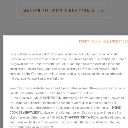
MACHEN SIE JETZT EINEN TERMIN
FORTFAHREN, OHNE ZU AKZEPTIER
Unsere Website verwendet Cookies oder ähnliche Technologien, die von uns oder
unseren Partnern gesetzt werden, um den Betrieb der Website zu gewährleisten, Ihnen
die gewünschten Dienste bereitzustellen, Funktionen zu verbessern und individuell
anzupassen, unsere Zielgruppe sowie die Leistung der Website zu messen und zu
analysieren, die Werbung an Ihr Interessenprofil anzupassen und Ihnen die Interaktion
mit sozialen Netzwerken zu ermöglichen.
Wenn Sie unsere Website besuchen, können Daten in Ihrem Browser gespeichert oder
von dort abgerufen werden – in der Regel in Form von Cookies.
Durch Klicken auf „
ALLE AKZEPTIEREN
“ stimmen Sie der Verwendung aller Cookies zu.
Begleiten Sie Excess auf der Southampton International Boat
Da uns der Schutz Ihrer Privatsphäre besonders wichtig ist, bieten wir Ihnen die
Show!
Möglichkeit, bestimmte Arten von Cookies nicht zuzulassen. Sie können auf „
MEINE
COOKIES VERWALTEN
“ klicken, um die Kategorien von Cookies auszuwählen, die Sie
Zu diesem Anlass wird Sie unser Team an Bord der Excess 11 und
akzeptieren möchten, oder auf „
OHNE ZUSTIMMUNG FORTFAHREN
“, um Ihre Ablehnung
auszudrücken (in diesem Fall werden nur die für den Betrieb der Website unbedingt
14 begrüßen!
erforderlichen Cookies gesetzt).