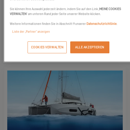
Unsere Experten und Partner freuen sich darauf, sich mit Ihnen
Sie können Ihre Auswahl jederzeit ändern, indem Sie auf den Link „
MEINE COOKIES
über die gemeinsame Leidenschaft des Segelns auszutauschen!
VERWALTEN
“ am unteren Rand jeder Seite unserer Website klicken.
Kommen Sie zahlreich!
Weitere Informationen finden Sie in Abschnitt 9 unserer
Datenschutzrichtlinie
.
Liste der „Partner“ anzeigen
COOKIES VERWALTEN
ALLE AKZEPTIEREN
ENTDECKEN SIE DIE YACHTEN