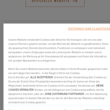
OFFIZIELLE WEBSITE
FORTFAHREN, OHNE ZU AKZEPTIER
Unsere Website verwendet Cookies oder ähnliche Technologien, die von uns oder
unseren Partnern gesetzt werden, um den Betrieb der Website zu gewährleisten, Ihnen
die gewünschten Dienste bereitzustellen, Funktionen zu verbessern und individuell
anzupassen, unsere Zielgruppe sowie die Leistung der Website zu messen und zu
analysieren, die Werbung an Ihr Interessenprofil anzupassen und Ihnen die Interaktion
mit sozialen Netzwerken zu ermöglichen.
Wenn Sie unsere Website besuchen, können Daten in Ihrem Browser gespeichert oder
von dort abgerufen werden – in der Regel in Form von Cookies.
Die
South Coast Boat Show
ist die wichtigste Messe auf dem
Durch Klicken auf „
ALLE AKZEPTIEREN
“ stimmen Sie der Verwendung aller Cookies zu.
Da uns der Schutz Ihrer Privatsphäre besonders wichtig ist, bieten wir Ihnen die
Wasser in Großbritannien. Mit mehr als siebzig neu ausgestellten
Möglichkeit, bestimmte Arten von Cookies nicht zuzulassen. Sie können auf „
MEINE
Booten, die es zu entdecken gilt, ist dies die ideale Gelegenheit
COOKIES VERWALTEN
“ klicken, um die Kategorien von Cookies auszuwählen, die Sie
akzeptieren möchten, oder auf „
OHNE ZUSTIMMUNG FORTFAHREN
“, um Ihre Ablehnung
für ernsthafte Käufer, die eine Auswahl an hochwertigen Booten
auszudrücken (in diesem Fall werden nur die für den Betrieb der Website unbedingt
in einer wunderschönen Umgebung sehen möchten. Wir werden
erforderlichen Cookies gesetzt).
während der gesamten Messedauer vom
21. bis 23. April