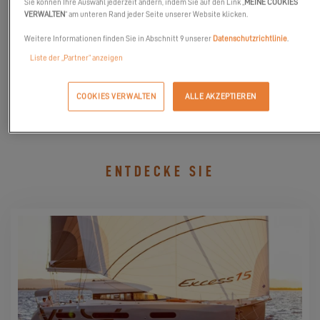
Sie können Ihre Auswahl jederzeit ändern, indem Sie auf den Link „
MEINE COOKIES
anwesend sein. Kommen Sie mit uns auf Tuchfühlung und
VERWALTEN
“ am unteren Rand jeder Seite unserer Website klicken.
schrauben Sie an unserer Excess 15!
Weitere Informationen finden Sie in Abschnitt 9 unserer
Datenschutzrichtlinie
.
Liste der „Partner“ anzeigen
MEINE EINLADUNG ANFORDEN
COOKIES VERWALTEN
ALLE AKZEPTIEREN
ENTDECKE SIE