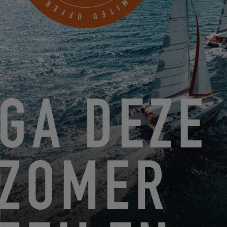
UNIT 17 SWANWICK MARINA SWANWICK
SOUTHAMPTON HAMPSHIRE, Vereinigtes
Königreich
EINEN TERMIN VEREINBAREN
VON 22. JUNI 2026 BIS 31. AUGUST 2026
GO SAILING MIT EXCESS DIESEN SOMMER!