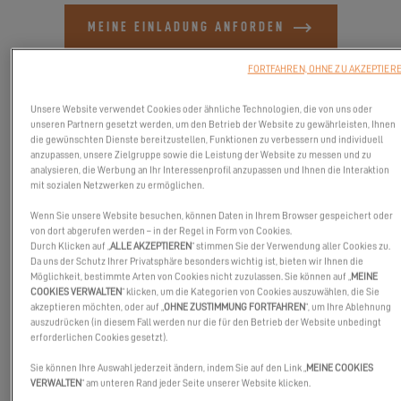
MEINE EINLADUNG ANFORDEN
FORTFAHREN, OHNE ZU AKZEPTIER
MEHR ERFAHREN
Unsere Website verwendet Cookies oder ähnliche Technologien, die von uns oder
unseren Partnern gesetzt werden, um den Betrieb der Website zu gewährleisten, Ihnen
die gewünschten Dienste bereitzustellen, Funktionen zu verbessern und individuell
anzupassen, unsere Zielgruppe sowie die Leistung der Website zu messen und zu
analysieren, die Werbung an Ihr Interessenprofil anzupassen und Ihnen die Interaktion
mit sozialen Netzwerken zu ermöglichen.
Wenn Sie unsere Website besuchen, können Daten in Ihrem Browser gespeichert oder
von dort abgerufen werden – in der Regel in Form von Cookies.
Durch Klicken auf „
ALLE AKZEPTIEREN
“ stimmen Sie der Verwendung aller Cookies zu.
Da uns der Schutz Ihrer Privatsphäre besonders wichtig ist, bieten wir Ihnen die
Möglichkeit, bestimmte Arten von Cookies nicht zuzulassen. Sie können auf „
MEINE
COOKIES VERWALTEN
“ klicken, um die Kategorien von Cookies auszuwählen, die Sie
akzeptieren möchten, oder auf „
OHNE ZUSTIMMUNG FORTFAHREN
“, um Ihre Ablehnung
auszudrücken (in diesem Fall werden nur die für den Betrieb der Website unbedingt
erforderlichen Cookies gesetzt).
Treffen Sie uns auf der
Paris Nautic Show
, um die Kunst des
Sie können Ihre Auswahl jederzeit ändern, indem Sie auf den Link „
MEINE COOKIES
anderen Segelns zu entdecken.
VERWALTEN
“ am unteren Rand jeder Seite unserer Website klicken.