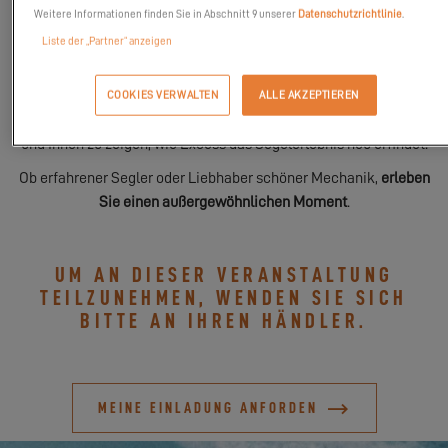
Vom
26. bis 30. November 2025
lädt Sie Excess Catamarans ein,
Weitere Informationen finden Sie in Abschnitt 9 unserer
Datenschutzrichtlinie
.
neue Empfindungen an Bord der
Excess 13
zu erkunden, die
Liste der „Partner“ anzeigen
exklusiv auf unserem Stand ausgestellt wird.
Besuchen Sie uns
COOKIES VERWALTEN
ALLE AKZEPTIEREN
Unser Team wartet darauf, seine Leidenschaft mit Ihnen zu teilen
und Ihnen zu zeigen, wie Excess das Segelerlebnis neu erfindet.
Ob erfahrener Segler oder Liebhaber schöner Mechanik,
erleben
Sie einen außergewöhnlichen Moment
.
UM AN DIESER VERANSTALTUNG
TEILZUNEHMEN, WENDEN SIE SICH
BITTE AN IHREN HÄNDLER.
MEINE EINLADUNG ANFORDEN