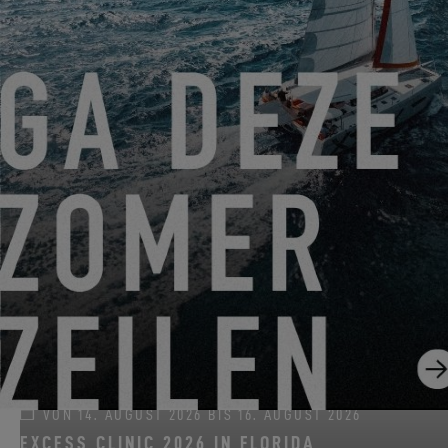
VON 22. JUNI 2026 BIS 31. AUGUST 2026
GO SAILING MIT EXCESS DIESEN SOMMER!
EXCESS 11
-
EXCESS 13
-
EXCESS 14
VON 14. AUGUST 2026 BIS 16. AUGUST 2026
EXCESS CLINIC 2026 IN FLORIDA