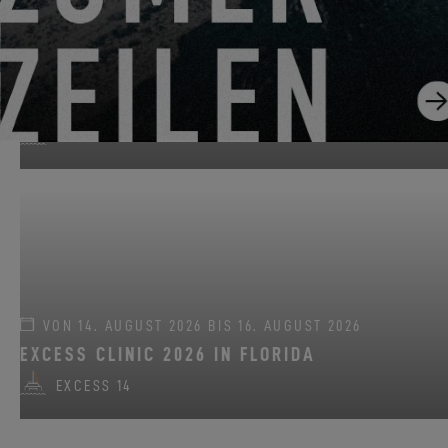
VON 22. JUNI 2026 BIS 31. AUGUST 2026
GO SAILING MIT EXCESS DIESEN SOMMER!
EXCESS 11
-
EXCESS 13
-
EXCESS 14
VON 14. AUGUST 2026 BIS 16. AUGUST 2026
EXCESS CLINIC 2026 IN FLORIDA
EXCESS 14