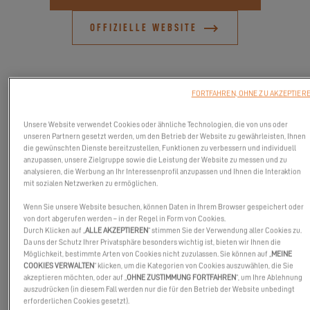
OFFIZIELLE WEBSITE
FORTFAHREN, OHNE ZU AKZEPTIER
Unsere Website verwendet Cookies oder ähnliche Technologien, die von uns oder
unseren Partnern gesetzt werden, um den Betrieb der Website zu gewährleisten, Ihnen
die gewünschten Dienste bereitzustellen, Funktionen zu verbessern und individuell
anzupassen, unsere Zielgruppe sowie die Leistung der Website zu messen und zu
analysieren, die Werbung an Ihr Interessenprofil anzupassen und Ihnen die Interaktion
mit sozialen Netzwerken zu ermöglichen.
Wenn Sie unsere Website besuchen, können Daten in Ihrem Browser gespeichert oder
von dort abgerufen werden – in der Regel in Form von Cookies.
Durch Klicken auf „
ALLE AKZEPTIEREN
“ stimmen Sie der Verwendung aller Cookies zu.
Da uns der Schutz Ihrer Privatsphäre besonders wichtig ist, bieten wir Ihnen die
Besuchen Sie uns auf der Bootsmesse in Bandol vom 05. bis 08.
Möglichkeit, bestimmte Arten von Cookies nicht zuzulassen. Sie können auf „
MEINE
Oktober 2023!
COOKIES VERWALTEN
“ klicken, um die Kategorien von Cookies auszuwählen, die Sie
akzeptieren möchten, oder auf „
OHNE ZUSTIMMUNG FORTFAHREN
“, um Ihre Ablehnung
Diese Veranstaltung findet an den Kais des Hafens von Bandol
auszudrücken (in diesem Fall werden nur die für den Betrieb der Website unbedingt
statt, wo die Excess 11 im Mittelpunkt stehen wird! Nutzen Sie
erforderlichen Cookies gesetzt).