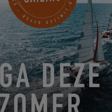
EINEN EXCESS-HÄNDLER
KONTAKTIEREN
ESPRIT MER
7 BOULEVARD VICTOR HUGO
BANDOL, Frankreich
EINEN TERMIN VEREINBAREN