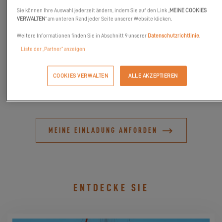
diese Gelegenheit, um sie persönlich zu entdecken oder
Sie können Ihre Auswahl jederzeit ändern, indem Sie auf den Link „
MEINE COOKIES
wiederzuentdecken.
VERWALTEN
“ am unteren Rand jeder Seite unserer Website klicken.
Zögern Sie nicht, bei Interesse einen Termin zu vereinbaren,
Weitere Informationen finden Sie in Abschnitt 9 unserer
Datenschutzrichtlinie
.
unser Team würde sich sehr freuen, Sie kennenzulernen.
Liste der „Partner“ anzeigen
Der Excess-Stamm freut sich darauf, Sie bei dieser
Veranstaltung zahlreich begrüßen zu dürfen und mit Ihnen
COOKIES VERWALTEN
ALLE AKZEPTIEREN
unvergessliche Momente zu teilen!
MEINE EINLADUNG ANFORDEN
ENTDECKE SIE