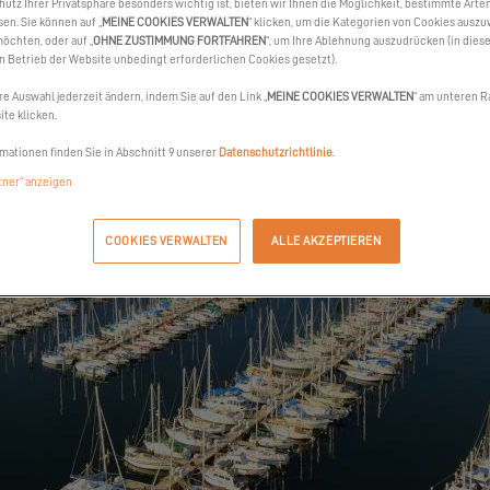
hutz Ihrer Privatsphäre besonders wichtig ist, bieten wir Ihnen die Möglichkeit, bestimmte Arte
sen. Sie können auf „
MEINE COOKIES VERWALTEN
“ klicken, um die Kategorien von Cookies auszu
öchten, oder auf „
OHNE ZUSTIMMUNG FORTFAHREN
“, um Ihre Ablehnung auszudrücken (in dies
en Betrieb der Website unbedingt erforderlichen Cookies gesetzt).
re Auswahl jederzeit ändern, indem Sie auf den Link „
MEINE COOKIES VERWALTEN
“ am unteren R
te klicken.
mationen finden Sie in Abschnitt 9 unserer
Datenschutzrichtlinie
.
rtner“ anzeigen
COOKIES VERWALTEN
ALLE AKZEPTIEREN