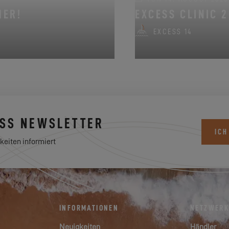
MER!
EXCESS CLINIC 2
EXCESS 14
ESS NEWSLETTER
ICH
keiten informiert
INFORMATIONEN
NETZWER
Neuigkeiten
Händler