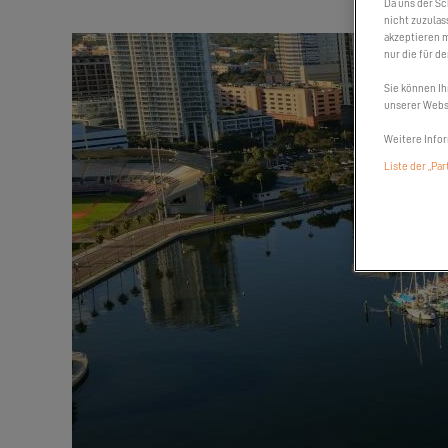
Da uns der Sc
nicht zuzulas
akzeptieren m
nur die für d
Sie können Ih
unserer Websi
Weitere Infor
Liste der „Pa