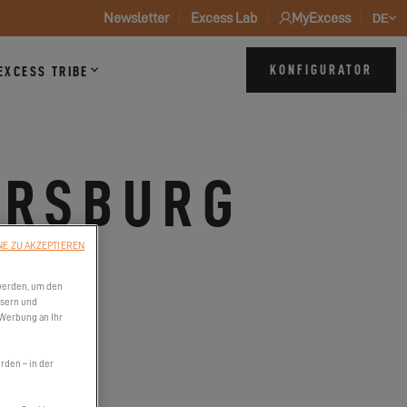
Newsletter
Excess Lab
MyExcess
DE
KONFIGURATOR
EXCESS TRIBE
ERSBURG
NE ZU AKZEPTIEREN
LA 70124
werden, um den
ssern und
 Werbung an Ihr
den – in der