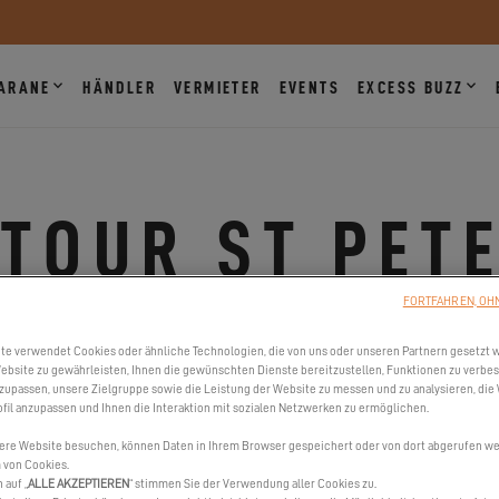
ARANE
HÄNDLER
VERMIETER
EVENTS
EXCESS BUZZ
 TOUR ST PET
FORTFAHREN, OH
ERSBURG, USA | 6500 SPANISH FORT BLVD, NEW ORLEANS, 
AM 24. MAI 2023
te verwendet Cookies oder ähnliche Technologien, die von uns oder unseren Partnern gesetzt 
ebsite zu gewährleisten, Ihnen die gewünschten Dienste bereitzustellen, Funktionen zu verbe
nzupassen, unsere Zielgruppe sowie die Leistung der Website zu messen und zu analysieren, die
fil anzupassen und Ihnen die Interaktion mit sozialen Netzwerken zu ermöglichen.
INE EINLADUNG ANFORDEN
OFFIZIELLE WEBSITE
ere Website besuchen, können Daten in Ihrem Browser gespeichert oder von dort abgerufen wer
 von Cookies.
 auf „
ALLE AKZEPTIEREN
“ stimmen Sie der Verwendung aller Cookies zu.