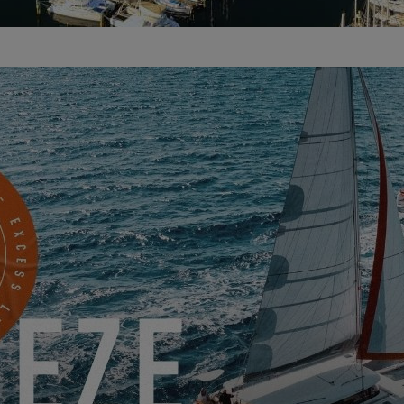
ßergewöhnliche Gelegenheit, die Excess 14 bei der von Murray Yacht o
i zu erleben. Bei dieser Veranstaltung haben Sie die Möglichkeit, die e
u entdecken und sich gleichzeitig mit den Mitgliedern des Excess-
erfekte Gelegenheit, um in einen der besten Katamarane auf dem Mark
MEINE EINLADUNG ANFORDEN
ENTDECKE SIE