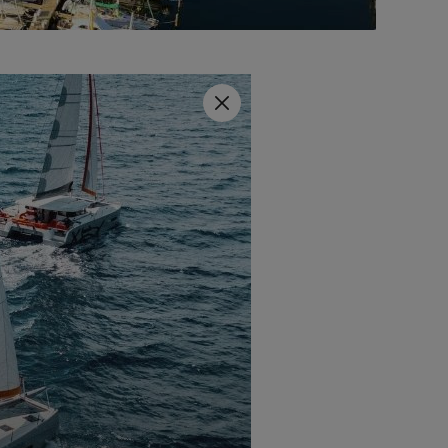
rganisierten Excess Tour in
inzigartigen Eigenschaften
Schließen
Teams auszutauschen.
t einzutauchen!