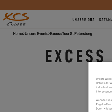
UNSERE DNA
KATAM
Home
Unsere Events
Excess Tour St Petersburg
EXCESS
ST PET
Unsere Websi
Betrieb der W
individuell a
Interessenpro
ME
Wenn Sie uns
Regel in Form
Durch Klicken