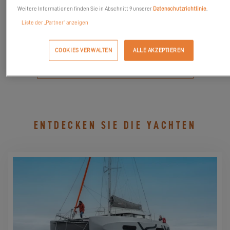
catamarans-on-display-san-diego-ca/
Weitere Informationen finden Sie in Abschnitt 9 unserer
Datenschutzrichtlinie
.
Liste der „Partner“ anzeigen
COOKIES VERWALTEN
ALLE AKZEPTIEREN
MEINE EINLADUNG ANFORDEN
ENTDECKEN SIE DIE YACHTEN