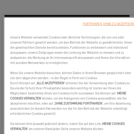
FORTFAHREN, OHNE ZU AKZEPTIER
Unsere Website verwendet Cookies oder ähnliche Technologien, die von uns oder
unseren Partnern gesetzt werden, um den Betrieb der Website zu gewährleisten, Ihnen
die gewünschten Dienste bereitzustellen, Funktionen zu verbessern und individuell
anzupassen, unsere Zielgruppe sowie die Leistung der Website zu messen und zu
analysieren, die Werbung an Ihr Interessenprofil anzupassen und Ihnen die Interaktion
mit sozialen Netzwerken zu ermöglichen.
Wenn Sie unsere Website besuchen, können Daten in Ihrem Browser gespeichert oder
von dort abgerufen werden – in der Regel in Form von Cookies.
Die Excess 14 ist gerade zum allerersten Mal an der Westküste
Durch Klicken auf „
ALLE AKZEPTIEREN
“ stimmen Sie der Verwendung aller Cookies zu.
der USA angekommen. Zu diesem Anlass organisiert Denison
Da uns der Schutz Ihrer Privatsphäre besonders wichtig ist, bieten wir Ihnen die
Möglichkeit, bestimmte Arten von Cookies nicht zuzulassen. Sie können auf „
MEINE
Yachting eine Excess Tour in San Diego.
COOKIES VERWALTEN
“ klicken, um die Kategorien von Cookies auszuwählen, die Sie
akzeptieren möchten, oder auf „
OHNE ZUSTIMMUNG FORTFAHREN
“, um Ihre Ablehnung
Begleiten Sie uns an Bord der Excess 11 und der Excess 14, und
auszudrücken (in diesem Fall werden nur die für den Betrieb der Website unbedingt
tauschen Sie sich mit uns über Ihr neues Projekt aus. Um sich zu
erforderlichen Cookies gesetzt).
registrieren, klicken Sie auf diesen
Sie können Ihre Auswahl jederzeit ändern, indem Sie auf den Link „
MEINE COOKIES
Link:
https://www.denisonyachtsales.com/2023/11/excess-tour-
VERWALTEN
“ am unteren Rand jeder Seite unserer Website klicken.