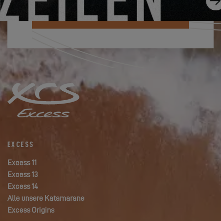
ICH ABONNIERE DEN NEWSLETTER
EXCESS
Excess 11
Excess 13
Excess 14
Alle unsere Katamarane
Excess Origins