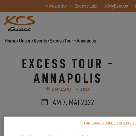
Newsletter
Excess Lab
MyExcess
Home
Unsere Events
Excess Tour - Annapolis
EXCESS TOUR -
ANNAPOLIS
ANNAPOLIS, USA
AM 7. MAI 2022
FORTFAHREN, OHNE ZU AKZEPTIER