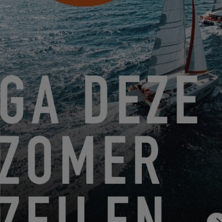
VON 14. AUGUST 2026 BIS 16. AUGUST 2026
EXCESS CLINIC 2026 IN FLORIDA
EXCESS 14
ABONNIEREN SIE DEN EXCESS
NEWSLETTER
Melden Sie sich an und bleiben Sie über Excess
Neuigkeiten informiert