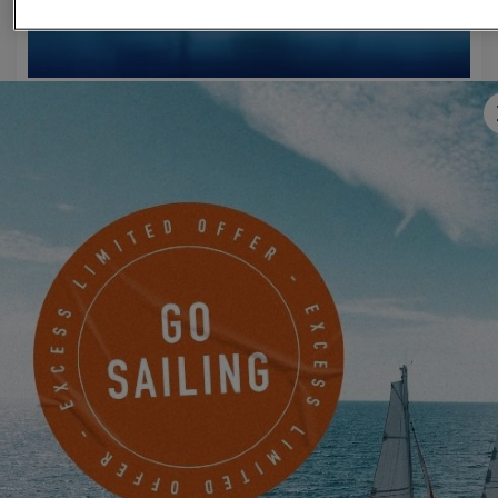
EXCESS 11
VON 22. JUNI 2026 BIS 31. AUGUST 2026
GO SAILING MIT EXCESS DIESEN SOMMER!
EXCESS 11
-
EXCESS 13
-
EXCESS 14