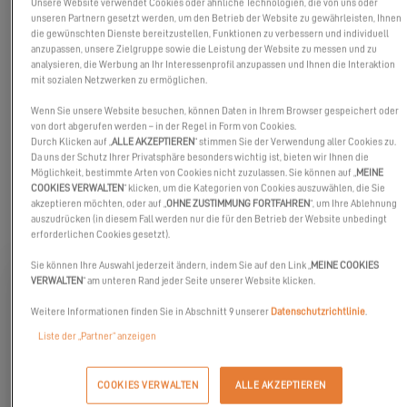
Unsere Website verwendet Cookies oder ähnliche Technologien, die von uns oder
unseren Partnern gesetzt werden, um den Betrieb der Website zu gewährleisten, Ihnen
die gewünschten Dienste bereitzustellen, Funktionen zu verbessern und individuell
anzupassen, unsere Zielgruppe sowie die Leistung der Website zu messen und zu
analysieren, die Werbung an Ihr Interessenprofil anzupassen und Ihnen die Interaktion
mit sozialen Netzwerken zu ermöglichen.
Wenn Sie unsere Website besuchen, können Daten in Ihrem Browser gespeichert oder
von dort abgerufen werden – in der Regel in Form von Cookies.
Durch Klicken auf „
ALLE AKZEPTIEREN
“ stimmen Sie der Verwendung aller Cookies zu.
Da uns der Schutz Ihrer Privatsphäre besonders wichtig ist, bieten wir Ihnen die
Möglichkeit, bestimmte Arten von Cookies nicht zuzulassen. Sie können auf „
MEINE
COOKIES VERWALTEN
“ klicken, um die Kategorien von Cookies auszuwählen, die Sie
akzeptieren möchten, oder auf „
OHNE ZUSTIMMUNG FORTFAHREN
“, um Ihre Ablehnung
ENTDECKEN SIE DIE YACHTEN
auszudrücken (in diesem Fall werden nur die für den Betrieb der Website unbedingt
erforderlichen Cookies gesetzt).
Sie können Ihre Auswahl jederzeit ändern, indem Sie auf den Link „
MEINE COOKIES
VERWALTEN
“ am unteren Rand jeder Seite unserer Website klicken.
Weitere Informationen finden Sie in Abschnitt 9 unserer
Datenschutzrichtlinie
.
Liste der „Partner“ anzeigen
COOKIES VERWALTEN
ALLE AKZEPTIEREN