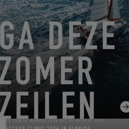
VON 22. JUNI 2026 BIS 31. AUGUST 2026
GO SAILING MIT EXCESS DIESEN SOMMER!
EXCESS 11
-
EXCESS 13
-
EXCESS 14
VON 14. AUGUST 2026 BIS 16. AUGUST 2026
EXCESS CLINIC 2026 IN FLORIDA