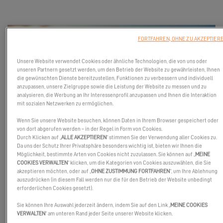
FORTFAHREN, OHNE ZU AKZEPTIER
Unsere Website verwendet Cookies oder ähnliche Technologien, die von uns oder
unseren Partnern gesetzt werden, um den Betrieb der Website zu gewährleisten, Ihnen
die gewünschten Dienste bereitzustellen, Funktionen zu verbessern und individuell
anzupassen, unsere Zielgruppe sowie die Leistung der Website zu messen und zu
analysieren, die Werbung an Ihr Interessenprofil anzupassen und Ihnen die Interaktion
mit sozialen Netzwerken zu ermöglichen.
Wenn Sie unsere Website besuchen, können Daten in Ihrem Browser gespeichert oder
von dort abgerufen werden – in der Regel in Form von Cookies.
Begleiten Sie uns in Phuket zur
Excess Thailand Premiere
,
Durch Klicken auf „
ALLE AKZEPTIEREN
“ stimmen Sie der Verwendung aller Cookies zu.
organisiert mit unserem offiziellen Händler
Primus Marine
.
Da uns der Schutz Ihrer Privatsphäre besonders wichtig ist, bieten wir Ihnen die
Möglichkeit, bestimmte Arten von Cookies nicht zuzulassen. Sie können auf „
MEINE
Entdecken Sie dabei die
Excess 11
, den Katamaran, der Freiheit,
COOKIES VERWALTEN
“ klicken, um die Kategorien von Cookies auszuwählen, die Sie
Agilität und pures Segelvergnügen verkörpert.
akzeptieren möchten, oder auf „
OHNE ZUSTIMMUNG FORTFAHREN
“, um Ihre Ablehnung
auszudrücken (in diesem Fall werden nur die für den Betrieb der Website unbedingt
Ein einzigartiges Event, um den Excess-Spirit im Herzen
erforderlichen Cookies gesetzt).
Thailands zu erleben.
Sie können Ihre Auswahl jederzeit ändern, indem Sie auf den Link „
MEINE COOKIES
VERWALTEN
“ am unteren Rand jeder Seite unserer Website klicken.