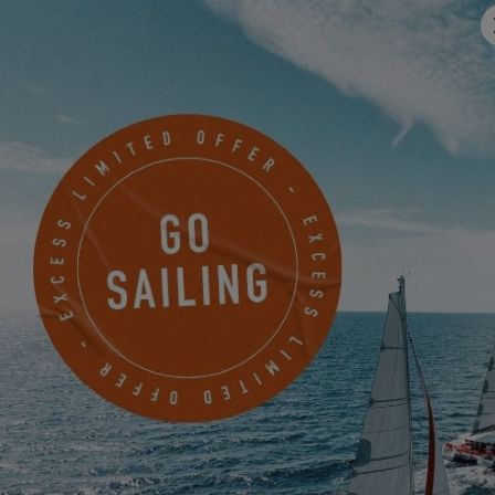
MACHEN SIE JETZT EINEN TERMIN
PRIMUS MARINE YACHTS PTE. LTD.
THAÏLAND Phuket
20/158,20/159 Moo 2 Ko Kaeo, Mueang Phuket
Phuket, Thailand
EINEN TERMIN VEREINBAREN