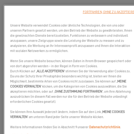
FORTFAHREN, OHNE ZU AKZEPTIER
Unsere Website verwendet Cookies oder ähnliche Technologien, die von uns oder
unseren Partnern gesetzt werden, um den Betrieb der Website zu gewährleisten, Ihnen
die gewünschten Dienste bereitzustellen, Funktionen zu verbessern und individuell
anzupassen, unsere Zielgruppe sowie die Leistung der Website zu messen und zu
analysieren, die Werbung an Ihr Interessenprofil anzupassen und Ihnen die Interaktion
mit sozialen Netzwerken zu ermöglichen.
Wenn Sie unsere Website besuchen, können Daten in Ihrem Browser gespeichert oder
von dort abgerufen werden – in der Regel in Form von Cookies.
Durch Klicken auf „
ALLE AKZEPTIEREN
“ stimmen Sie der Verwendung aller Cookies zu.
Da uns der Schutz Ihrer Privatsphäre besonders wichtig ist, bieten wir Ihnen die
Besuchen Sie uns auf der
Venezia Boat Show vom 29. Mai bis 2.
Möglichkeit, bestimmte Arten von Cookies nicht zuzulassen. Sie können auf „
MEINE
Juni
, wo wir den beeindruckenden
Excess 11
präsentieren werden.
COOKIES VERWALTEN
“ klicken, um die Kategorien von Cookies auszuwählen, die Sie
akzeptieren möchten, oder auf „
OHNE ZUSTIMMUNG FORTFAHREN
“, um Ihre Ablehnung
Verpassen Sie nicht die Gelegenheit, unvergleichliche Innovation
auszudrücken (in diesem Fall werden nur die für den Betrieb der Website unbedingt
erforderlichen Cookies gesetzt).
und Design zu erleben.
Sie können Ihre Auswahl jederzeit ändern, indem Sie auf den Link „
MEINE COOKIES
VERWALTEN
“ am unteren Rand jeder Seite unserer Website klicken.
Wir sehen uns dort!
Weitere Informationen finden Sie in Abschnitt 9 unserer
Datenschutzrichtlinie
.