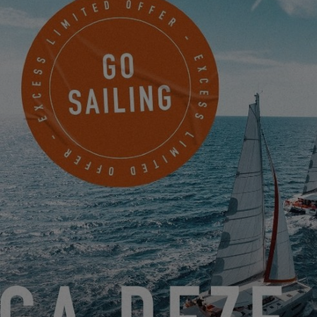
EXCESS 11
VON 22. JUNI 2026 BIS 31. AUGUST 2026
GO SAILING MIT EXCESS DIESEN SOMMER!
EXCESS 11
-
EXCESS 13
-
EXCESS 14