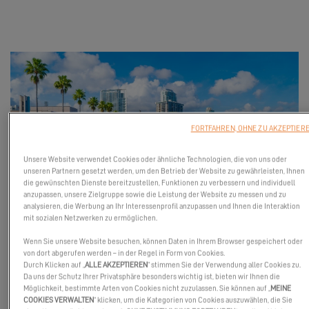
FORTFAHREN, OHNE ZU AKZEPTIER
Unsere Website verwendet Cookies oder ähnliche Technologien, die von uns oder
unseren Partnern gesetzt werden, um den Betrieb der Website zu gewährleisten, Ihnen
die gewünschten Dienste bereitzustellen, Funktionen zu verbessern und individuell
anzupassen, unsere Zielgruppe sowie die Leistung der Website zu messen und zu
Vom 15. bis 18. Januar 2026 treffen Sie uns auf der St. Petersburg
analysieren, die Werbung an Ihr Interessenprofil anzupassen und Ihnen die Interaktion
Power and Sailboat Show zusammen mit unserem Händler
mit sozialen Netzwerken zu ermöglichen.
Southwest Yacht Sales.
Wenn Sie unsere Website besuchen, können Daten in Ihrem Browser gespeichert oder
von dort abgerufen werden – in der Regel in Form von Cookies.
Im Programm: die Excess 11 und die große Premiere der Excess
Durch Klicken auf „
ALLE AKZEPTIEREN
“ stimmen Sie der Verwendung aller Cookies zu.
13 an der Westküste Floridas.
Da uns der Schutz Ihrer Privatsphäre besonders wichtig ist, bieten wir Ihnen die
Möglichkeit, bestimmte Arten von Cookies nicht zuzulassen. Sie können auf „
MEINE
Verpassen Sie nicht diese einzigartige Gelegenheit, unsere
COOKIES VERWALTEN
“ klicken, um die Kategorien von Cookies auszuwählen, die Sie