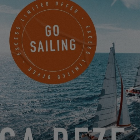
VEREINBAREN SIE JETZT EINEN
TERMIN, UM DABEI ZU SEIN
SOUTHWEST YACHT SALES - PUNTA
GORDA
3190B MATECUMBE KEY ROAD
PUNTA GORDA, USA
EINEN TERMIN VEREINBAREN
SOUTHWEST YACHT SALES- PALMETTO