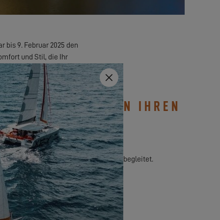
r bis 9. Februar 2025 den
fort und Stil, die Ihr
Schließen
SIE SICH BITTE AN IHREN
ren, an dem er Sie zu den Excess Tours begleitet.