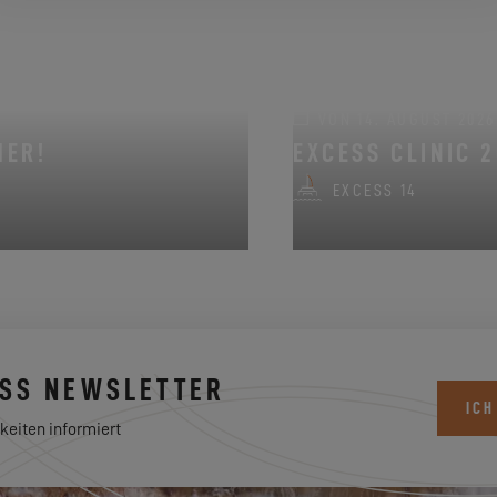
VON 14. AUGUST 2026 
MER!
EXCESS CLINIC 2
EXCESS 14
ESS NEWSLETTER
ICH
keiten informiert