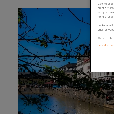
Da uns der Sc
nicht zuzulas
akzeptieren m
nur die für d
Sie können Ih
unserer Websi
Weitere Infor
Liste der „Pa