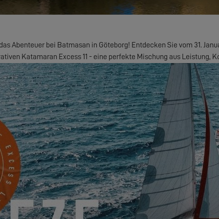
 das Abenteuer bei Batmasan in Göteborg! Entdecken Sie vom 31. Janua
ativen Katamaran Excess 11 - eine perfekte Mischung aus Leistung, Kom
Segelerlebnis aufwertet
TUNG TEILZUNEHMEN, WENDEN 
HÄNDLER.
staltung organisiert, in Verbindung setzen, um einen Termin zu vereinba
MEINE EINLADUNG ANFORDEN