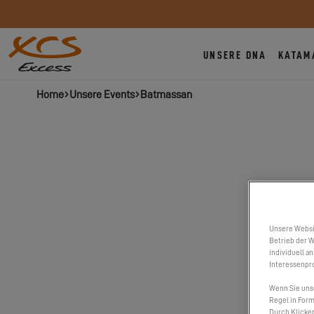
UNSERE DNA
KATAM
Home
Unsere Events
Batmassan
Unsere Websi
Betrieb der W
individuell a
Interessenpro
Wenn Sie uns
Regel in Form
Durch Klicken