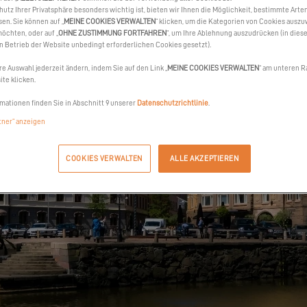
hutz Ihrer Privatsphäre besonders wichtig ist, bieten wir Ihnen die Möglichkeit, bestimmte Arte
sen. Sie können auf „
MEINE COOKIES VERWALTEN
“ klicken, um die Kategorien von Cookies auszu
öchten, oder auf „
OHNE ZUSTIMMUNG FORTFAHREN
“, um Ihre Ablehnung auszudrücken (in dies
en Betrieb der Website unbedingt erforderlichen Cookies gesetzt).
re Auswahl jederzeit ändern, indem Sie auf den Link „
MEINE COOKIES VERWALTEN
“ am unteren R
te klicken.
mationen finden Sie in Abschnitt 9 unserer
Datenschutzrichtlinie
.
rtner“ anzeigen
COOKIES VERWALTEN
ALLE AKZEPTIEREN