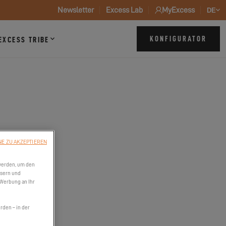
Newsletter
Excess Lab
MyExcess
DE
KONFIGURATOR
EXCESS TRIBE
NE ZU AKZEPTIEREN
werden, um den
ssern und
 Werbung an Ihr
den – in der