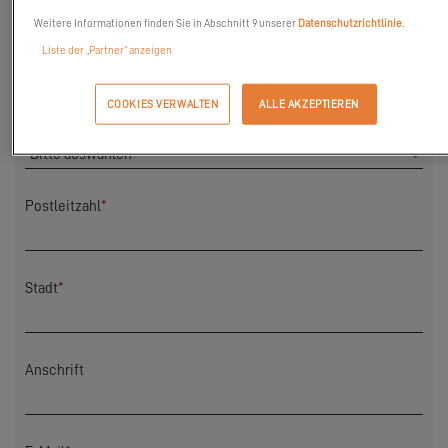
Weitere Informationen finden Sie in Abschnitt 9 unserer
Datenschutzrichtlinie
.
Nachname
*
Liste der „Partner“ anzeigen
COOKIES VERWALTEN
ALLE AKZEPTIEREN
Land
*
Postleitzahl
*
Stadt
*
Anschrift