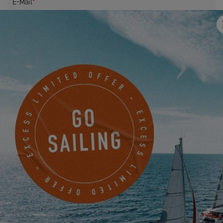
E-Mail
*
Mobile
Haben Sie uns etwas mitzuteilen?
Ich möchte über Neuigkeiten, Veranstaltungen und
Angebote von EXCESS auf elektronischem Wege informiert
werden.
Friendly Captcha