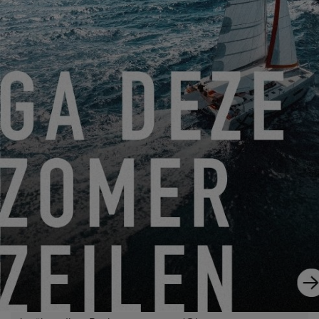
Die Bearbeitung Ihrer Anfrage erfordert die Übertragung der in
den Pflichtfeldern dieses Formulars eingegebenen
persönlichen Daten an den von Ihnen ausgewählten Händler,
damit dieser sich mit Ihnen in Verbindung setzen kann. Durch
Klicken auf die Schaltfläche „ABSENDEN“ bestätigen Sie Ihr
Einverständnis mit der Übertragung dieser Daten.
ABSENDEN
Mit EXCESS ist Construction Navale Bordeaux gemeint, die
als Verantwortliche für die Datenverarbeitung fungiert. Ihre
personenbezogenen Daten werden verarbeitet, um Ihre
Anfrage zu beantworten, unsere Beziehungen zu Ihnen zu
verwalten und Ihnen, falls Sie sich dafür entschieden haben,
unsere Mitteilungen zuzusenden (in diesem Fall können Sie
sich jederzeit über den in unseren Sendungen enthaltenen
Link abmelden).