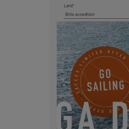
Land
*
Postleitzahl
*
Anschrift
E-Mail
*