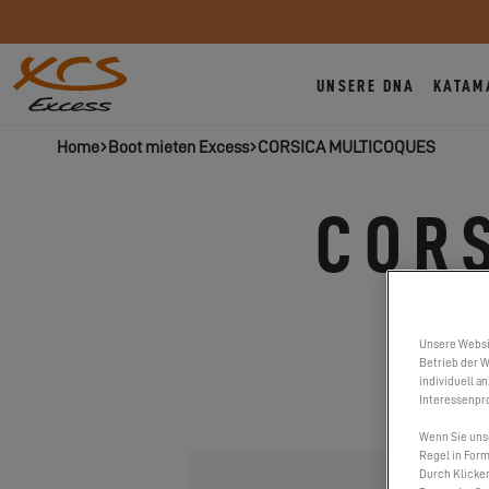
UNSERE DNA
KATAM
Home
Boot mieten Excess
CORSICA MULTICOQUES
COR
Jetée 
Unsere Websi
Betrieb der W
individuell a
Interessenpro
Wenn Sie uns
Regel in Form
Durch Klicken