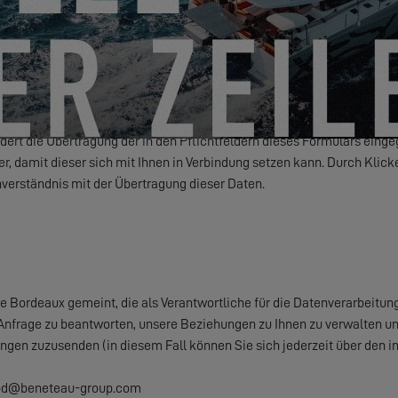
eranstaltungen und Angebote von EXCESS auf elektronischem Wege inf
Friendly Captcha
rdert die Übertragung der in den Pflichtfeldern dieses Formulars ein
, damit dieser sich mit Ihnen in Verbindung setzen kann. Durch Klick
verständnis mit der Übertragung dieser Daten.
 Bordeaux gemeint, die als Verantwortliche für die Datenverarbeitun
Anfrage zu beantworten, unsere Beziehungen zu Ihnen zu verwalten und 
ungen zuzusenden (in diesem Fall können Sie sich jederzeit über den 
rgpd@beneteau-group.com