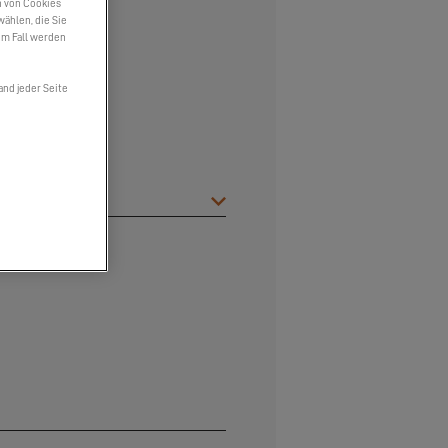
n von Cookies
wählen, die Sie
em Fall werden
and jeder Seite
ran
*