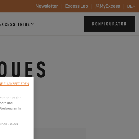
Newsletter
Excess Lab
MyExcess
DE
KONFIGURATOR
EXCESS TRIBE
QUES
NE ZU AKZEPTIEREN
rankreich
werden, um den
ssern und
 Werbung an Ihr
den – in der