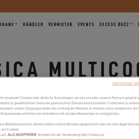
ARANE
HÄNDLER
VERMIETER
EVENTS
EXCESS BUZZ
SICA MULTICO
FORTFAHREN, OH
de la citadelle Port de plaisance Tino Rossi, 20000 Ajaccio, F
te verwendet Cookies oder ähnliche Technologien, die von uns oder unseren Partnern gesetzt 
Telefonnummer(n) anzeigen
ebsite zu gewährleisten, Ihnen die gewünschten Dienste bereitzustellen, Funktionen zu verbe
nzupassen, unsere Zielgruppe sowie die Leistung der Website zu messen und zu analysieren, die
fil anzupassen und Ihnen die Interaktion mit sozialen Netzwerken zu ermöglichen.
ere Website besuchen, können Daten in Ihrem Browser gespeichert oder von dort abgerufen wer
 von Cookies.
 auf „
ALLE AKZEPTIEREN
“ stimmen Sie der Verwendung aller Cookies zu.