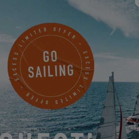
Non attendete oltre, iscrivetevi al
salone nautico di Barcellona
e
venite a scoprire i nostri catamarani!