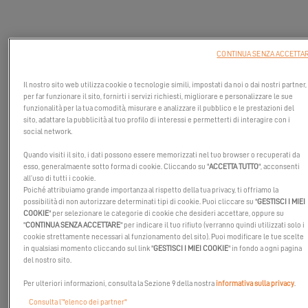
CONTINUA SENZA ACCETTA
Il nostro sito web utilizza cookie o tecnologie simili, impostati da noi o dai nostri partner,
per far funzionare il sito, fornirti i servizi richiesti, migliorare e personalizzare le sue
funzionalità per la tua comodità, misurare e analizzare il pubblico e le prestazioni del
sito, adattare la pubblicità al tuo profilo di interessi e permetterti di interagire con i
social network.
Quando visiti il sito, i dati possono essere memorizzati nel tuo browser o recuperati da
esso, generalmaente sotto forma di cookie. Cliccando su "
ACCETTA TUTTO
", acconsenti
all’uso di tutti i cookie.
Poiché attribuiamo grande importanza al rispetto della tua privacy, ti offriamo la
possibilità di non autorizzare determinati tipi di cookie. Puoi cliccare su "
GESTISCI I MIEI
COOKIE
" per selezionare le categorie di cookie che desideri accettare, oppure su
"
CONTINUA SENZA ACCETTARE
" per indicare il tuo rifiuto (verranno quindi utilizzati solo i
cookie strettamente necessari al funzionamento del sito). Puoi modificare le tue scelte
Il celebre salone nautico spagnolo è tornato! Il
salone nautico di
in qualsiasi momento cliccando sul link "
GESTISCI I MIEI COOKIE
" in fondo a ogni pagina
del nostro sito.
Barcellona
si terrà dal 12 al 17 ottobre. Lo staff Excess è lieto di
presentarvi
l'Excess 12
e il prototipo ibrido del
l'Excess 15
durante
Per ulteriori informazioni, consulta la Sezione 9 della nostra
informativa sulla privacy
.
questa manifestazione.
Consulta l’"elenco dei partner"