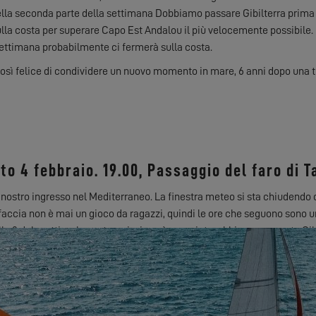
nella seconda parte della settimana Dobbiamo passare Gibilterra prima
lla costa per superare Capo Est Andalou il più velocemente possibile.
 settimana probabilmente ci fermerà sulla costa.
così felice di condividere un nuovo momento in mare, 6 anni dopo una t
to 4 febbraio. 19.00, Passaggio del faro di Ta
 nostro ingresso nel Mediterraneo. La finestra meteo si sta chiudendo
 faccia non è mai un gioco da ragazzi, quindi le ore che seguono sono u
Alle 3 del mattino, la nostra missione è compiuta: abbiamo superato Gib
 po' di riposo. Vicino alla costa, al riparo delle montagne andaluse, ci
torie, mi fa sempre questo piccolo effetto: tra due continenti, mare e oc
a, c'è vita qui! Il Cabo de la gata è passato durante la notte con una bel