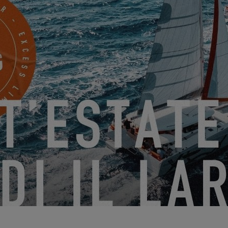
Lunedì 6 febbraio
fforzando come previsto, rallentando la nostra rotta a 4 nodi. Alle 14, l
to raggiunto i 25 nodi, abbiamo deciso di dirigerci verso il porto più vi
guadagnare qualche miglio più a nord. Sono necessarie almeno 48 ore 
 venerdì mattina, cioè "giusto in tempo" per garantire ai clienti le usci
Venerdì 11 febbraio.
 ma il mare è ancora abbastanza mosso. Arriviamo in banchina verso le
 la giornata con i clienti il giorno successivo, con il bel tempo, le pe
dell'Excess, perché questo tipo di trasferimento, contro le intemperie,
arrivi il prossimo!