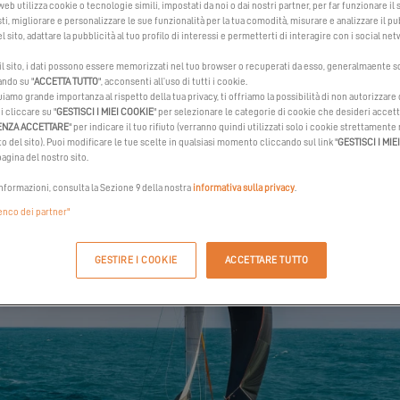
 web utilizza cookie o tecnologie simili, impostati da noi o dai nostri partner, per far funzionare il si
sti, migliorare e personalizzare le sue funzionalità per la tua comodità, misurare e analizzare il pu
Imbarca con Inès sull' Excess 14, direzione Toulon
l sito, adattare la pubblicità al tuo profilo di interessi e permetterti di interagire con i social net
 il sito, i dati possono essere memorizzati nel tuo browser o recuperati da esso, generalmaente s
ando su "
ACCETTA TUTTO
", acconsenti all’uso di tutti i cookie.
iamo grande importanza al rispetto della tua privacy, ti offriamo la possibilità di non autorizzare
i cliccare su "
GESTISCI I MIEI COOKIE
" per selezionare le categorie di cookie che desideri accet
ENZA ACCETTARE
" per indicare il tuo rifiuto (verranno quindi utilizzati solo i cookie strettamente
 del sito). Puoi modificare le tue scelte in qualsiasi momento cliccando sul link "
GESTISCI I MIE
agina del nostro sito.
informazioni, consulta la Sezione 9 della nostra
informativa sulla privacy
.
lenco dei partner"
GESTIRE I COOKIE
ACCETTARE TUTTO