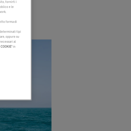
to, fornirti i
bblico e le
work.
otto forma di
 determinati tipi
tare, oppure su
 necessari al
I COOKIE
" in