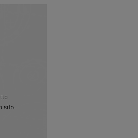
tto
 sito.