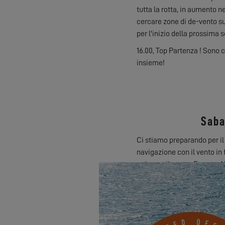
tutta la rotta, in aumento 
cercare zone di de-vento su
per l'inizio della prossima
16.00, Top Partenza ! Sono 
insieme!
Saba
Ci stiamo preparando per il
navigazione con il vento in
noi e per il nostro Excess. 
contro!
Il giorno dopo ci concede un
luogo, pieno di scambi e di s
VHF si satura, tutto si agit