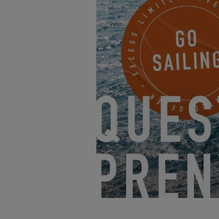
Il vento contrario si sta ra
e vento contrario che ha pres
Il giorno dopo riusciamo a 
partenza è annunciata per il
Ripartiamo con tempo calmo
Fortunatamente per Raphaële,
prestazioni di navigazione 
ragazzi! Non vedo l'ora che 