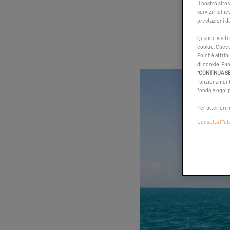
Il nostro sito
servizi richie
prestazioni de
Quando visiti
cookie. Clicc
Poiché attribu
di cookie. Puo
"
CONTINUA S
funzionamento
fondo a ogni p
Per ulteriori 
Consulta l’"e