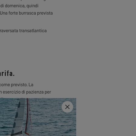
 di domenica, quindi
 Una forte burrasca prevista
raversata transatlantica
rifa.
 come previsto. La
n esercizio di pazienza per
ilterra, vento e corrente
Close
 dirigiamo verso est. Questo
eano, il traffico brulica, il
la calma.