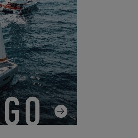
ottando contro un mare corto
cino e ripararci per la notte.
di sosta e la prossima
te il giorno successivo.
 22 a Valencia, fradici !
rmetterà di scoprire le
 non è mai un gioco da