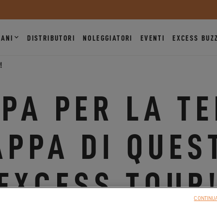
ANI
DISTRIBUTORI
NOLEGGIATORI
EVENTI
EXCESS BUZ
!
PA PER LA T
APPA DI QUES
EXCESS TOUR
CONTINUA
17.05.23