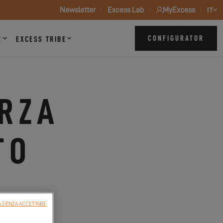
Newsletter
Excess Lab
MyExcess
IT
CONFIGURATOR
Z
EXCESS TRIBE
ERZA
TO
!
 SENZA ACCETTARE