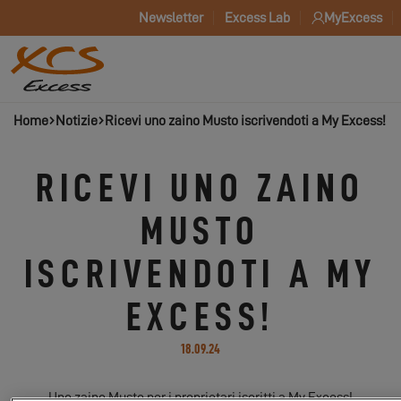
Newsletter
Excess Lab
MyExcess
Home
Notizie
Ricevi uno zaino Musto iscrivendoti a My Excess!
RICEVI UNO ZAINO
MUSTO
ISCRIVENDOTI A MY
EXCESS!
18.09.24
Uno zaino Musto per i proprietari iscritti a My Excess!