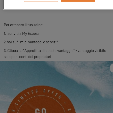
del valore di 90 €, è il compagno ideale per tutte le tue avventure
in mare.
Per ottenere il tuo zaino:
1. Iscriviti a My Excess
2. Vai su "I miei vantaggi e servizi"
3. Clicca su "Approfitta di questo vantaggio" - vantaggio visibile
solo per i conti dei proprietari
Il tuo zaino sarà spedito all'indirizzo indicato nel tuo profilo.
Iscriviti a
My Excess
oggi stesso e goditi il tuo zaino Musto!
Ci vediamo presto su My Excess!