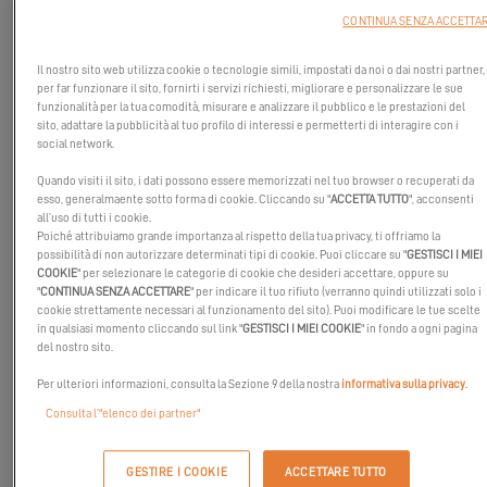
CONTINUA SENZA ACCETTA
Il nostro sito web utilizza cookie o tecnologie simili, impostati da noi o dai nostri partner,
per far funzionare il sito, fornirti i servizi richiesti, migliorare e personalizzare le sue
funzionalità per la tua comodità, misurare e analizzare il pubblico e le prestazioni del
sito, adattare la pubblicità al tuo profilo di interessi e permetterti di interagire con i
social network.
Quando visiti il sito, i dati possono essere memorizzati nel tuo browser o recuperati da
esso, generalmaente sotto forma di cookie. Cliccando su "
ACCETTA TUTTO
", acconsenti
all’uso di tutti i cookie.
Poiché attribuiamo grande importanza al rispetto della tua privacy, ti offriamo la
possibilità di non autorizzare determinati tipi di cookie. Puoi cliccare su "
GESTISCI I MIEI
COOKIE
" per selezionare le categorie di cookie che desideri accettare, oppure su
"
CONTINUA SENZA ACCETTARE
" per indicare il tuo rifiuto (verranno quindi utilizzati solo i
cookie strettamente necessari al funzionamento del sito). Puoi modificare le tue scelte
in qualsiasi momento cliccando sul link "
GESTISCI I MIEI COOKIE
" in fondo a ogni pagina
del nostro sito.
Per ulteriori informazioni, consulta la Sezione 9 della nostra
informativa sulla privacy
.
Se sei già proprietario di un catamarano Excess ma non sei
Consulta l’"elenco dei partner"
ancora iscritto a My Excess, è il momento di farlo! Iscrivendoti,
riceverai uno zaino
Musto
. Questo zaino impermeabile da 25 litri,
GESTIRE I COOKIE
ACCETTARE TUTTO