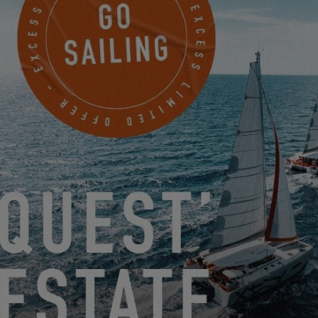
le tue sensazioni e i tuoi ricordi a bordo dell'Excess, inviaci una
mail qui:
excess.catamarans@gmail.com
.
EXCESS X SEVENTYONE PERCENT – LA
COLLABORAZIONE DELL’ESTATE
13.08.24