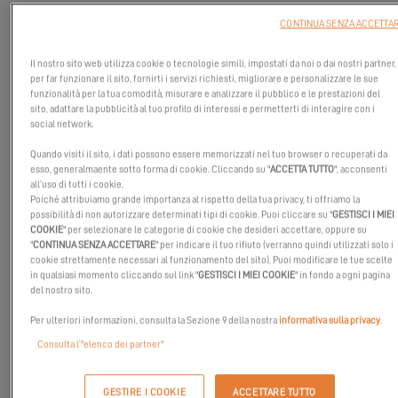
CONTINUA SENZA ACCETTA
Il nostro sito web utilizza cookie o tecnologie simili, impostati da noi o dai nostri partner,
per far funzionare il sito, fornirti i servizi richiesti, migliorare e personalizzare le sue
funzionalità per la tua comodità, misurare e analizzare il pubblico e le prestazioni del
sito, adattare la pubblicità al tuo profilo di interessi e permetterti di interagire con i
social network.
Quando visiti il sito, i dati possono essere memorizzati nel tuo browser o recuperati da
esso, generalmaente sotto forma di cookie. Cliccando su "
ACCETTA TUTTO
", acconsenti
all’uso di tutti i cookie.
Poiché attribuiamo grande importanza al rispetto della tua privacy, ti offriamo la
possibilità di non autorizzare determinati tipi di cookie. Puoi cliccare su "
GESTISCI I MIEI
COOKIE
" per selezionare le categorie di cookie che desideri accettare, oppure su
"
CONTINUA SENZA ACCETTARE
" per indicare il tuo rifiuto (verranno quindi utilizzati solo i
cookie strettamente necessari al funzionamento del sito). Puoi modificare le tue scelte
in qualsiasi momento cliccando sul link "
GESTISCI I MIEI COOKIE
" in fondo a ogni pagina
del nostro sito.
Anche Robert e David hanno intrapreso l'avventura dell'ARC
Per ulteriori informazioni, consulta la Sezione 9 della nostra
informativa sulla privacy
.
Rally 2023!
Consulta l’"elenco dei partner"
Prima della loro partenza, ci hanno spiegato perché hanno scelto
l'Excess 15 e come si sono preparati per questa traversata
GESTIRE I COOKIE
ACCETTARE TUTTO