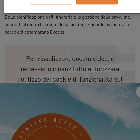
transatlantica dalle Canarie alla Martinica, accompagnati dai
loro amici a bordo del catamarano.
Dalla pianificazione dell'itinerario alla gestione delle provviste,
guardate il dietro le quinte della loro emozionante avventura a
bordo del catamarano Excess!
Per visualizzare questo video, è
necessario innanzitutto autorizzare
l'utilizzo dei cookie di funzionalita sul
nostro sito.
PARAMÈTRES
Puoi trovare le esperienze dei nostri proprietari sul nostro sito
web nella sezione
Excess Tribe
. E se, come loro, vuoi condividere