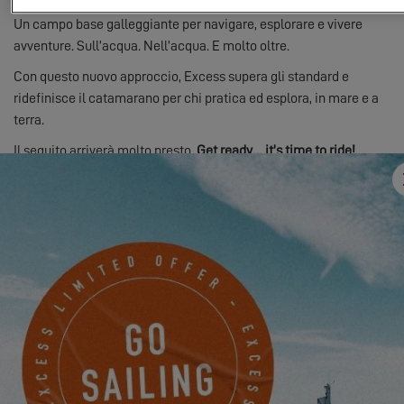
Un campo base galleggiante per navigare, esplorare e vivere
avventure. Sull’acqua. Nell’acqua. E molto oltre.
Con questo nuovo approccio, Excess supera gli standard e
ridefinisce il catamarano per chi pratica ed esplora, in mare e a
terra.
Il seguito arriverà molto presto.
Get ready… it’s time to ride!
Per scoprire cosa arriva, vieni al
Salone Internazionale del
Multiscafo di La Grande Motte
, dal 22 al 26 aprile.
PRENOTA UN APPUNTAMENTO CON IL TUO
CONCESSIONARIO