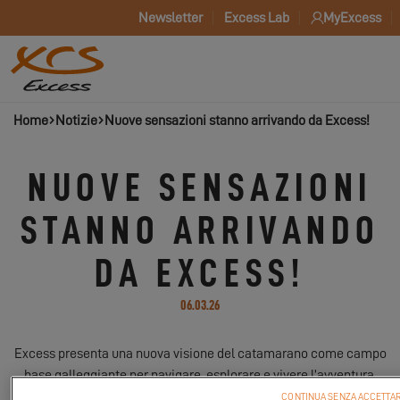
Newsletter
Excess Lab
MyExcess
Home
Notizie
Nuove sensazioni stanno arrivando da Excess!
NUOVE SENSAZIONI
STANNO ARRIVANDO
DA EXCESS!
06.03.26
Excess presenta una nuova visione del catamarano come campo
base galleggiante per navigare, esplorare e vivere l’avventura.
CONTINUA SENZA ACCETTA