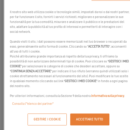
Il nostro sito web utilizza cookie o tecnologie simili, impostati da noi o dai nostri partner,
per far funzionare il sito, fornirti i servizi richiesti, migliorare e personalizzare le sue
funzionalità per la tua comodità, misurare e analizzare il pubblico e le prestazioni del
sito, adattare la pubblicità al tuo profilo di interessi e permetterti di interagire con i
social network.
Quando visiti il sito, i dati possono essere memorizzati nel tuo browser o recuperati da
esso, generalmaente sotto forma di cookie. Cliccando su "
ACCETTA TUTTO
", acconsenti
all’uso di tutti i cookie.
Poiché attribuiamo grande importanza al rispetto della tua privacy, ti offriamo la
possibilità di non autorizzare determinati tipi di cookie. Puoi cliccare su "
GESTISCI I MIEI
COOKIE
" per selezionare le categorie di cookie che desideri accettare, oppure su
"
CONTINUA SENZA ACCETTARE
" per indicare il tuo rifiuto (verranno quindi utilizzati solo i
cookie strettamente necessari al funzionamento del sito). Puoi modificare le tue scelte
in qualsiasi momento cliccando sul link "
GESTISCI I MIEI COOKIE
" in fondo a ogni pagina
del nostro sito.
Per ulteriori informazioni, consulta la Sezione 9 della nostra
informativa sulla privacy
.
Stiamo preparando qualcosa. Un nuovo modo di vivere ogni
Consulta l’"elenco dei partner"
uscita in mare.
GESTIRE I COOKIE
ACCETTARE TUTTO
Perché per noi il mare
non è più solo una destinazione finale.
Diventa
il tuo punto di partenza
.