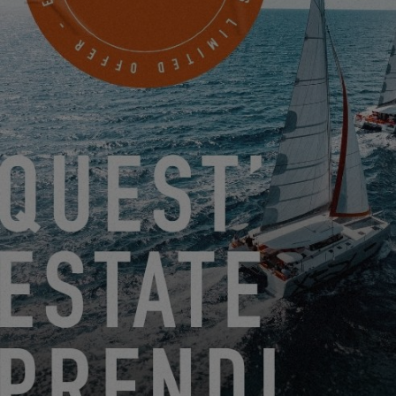
NUOVI CONTENUTI SU EXCESS LAB: SICUREZZA CONTRO
I FULMINI E CUCINA A BORDO
07.03.26
L’EXCESS 13 HA IL VENTO IN POPPA!
25.02.26