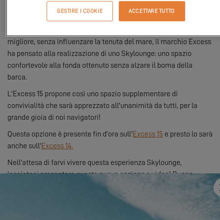
La squadra Excess ha così riflettuto ad una nuova opzione per il
GESTIRE I COOKIE
ACCETTARE TUTTO
2022: lo Skylounge!
Attenti a voler soddisfare questa nuova richiesta nel modo
migliore, senza influenzare la tenuta del mare, il marchio Excess
ha pensato alla realizzazione di uno Skylounge: uno spazio
confortevole alla fonda ottenuto senza alzare il boma della
barca.
L'Excess 15 propone così uno spazio supplementare di
convivialità che sarà apprezzato all'unanimità da tutti, per la
grande gioia di noi navigatori!
Questa opzione è presente fin d'ora sull'
Excess 15
e presto lo sarà
anche sull'
Excess 14.
Nell'attesa di farvi vivere questa esperienza Skylounge,
lasciateci presentare questa nuova opzione a video! Buona
scoperta!