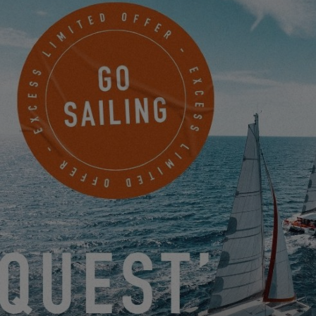
Per visualizzare questo video, è
necessario innanzitutto autorizzare
l'utilizzo dei cookie di funzionalita sul
nostro sito.
PARAMÈTRES