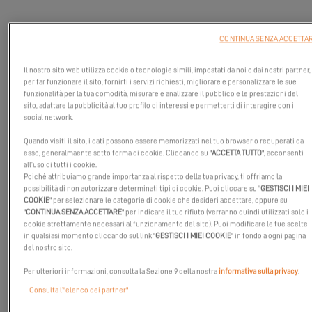
CONTINUA SENZA ACCETTA
Il nostro sito web utilizza cookie o tecnologie simili, impostati da noi o dai nostri partner,
per far funzionare il sito, fornirti i servizi richiesti, migliorare e personalizzare le sue
funzionalità per la tua comodità, misurare e analizzare il pubblico e le prestazioni del
sito, adattare la pubblicità al tuo profilo di interessi e permetterti di interagire con i
social network.
Quando visiti il sito, i dati possono essere memorizzati nel tuo browser o recuperati da
esso, generalmaente sotto forma di cookie. Cliccando su "
ACCETTA TUTTO
", acconsenti
all’uso di tutti i cookie.
Poiché attribuiamo grande importanza al rispetto della tua privacy, ti offriamo la
possibilità di non autorizzare determinati tipi di cookie. Puoi cliccare su "
GESTISCI I MIEI
COOKIE
" per selezionare le categorie di cookie che desideri accettare, oppure su
"
CONTINUA SENZA ACCETTARE
" per indicare il tuo rifiuto (verranno quindi utilizzati solo i
cookie strettamente necessari al funzionamento del sito). Puoi modificare le tue scelte
in qualsiasi momento cliccando sul link "
GESTISCI I MIEI COOKIE
" in fondo a ogni pagina
del nostro sito.
Lo Skylounge entra in scena sull'Excess 15!
Per ulteriori informazioni, consulta la Sezione 9 della nostra
informativa sulla privacy
.
Uno spazio di vita supplementare alla fonda? È stata una
richiesta di diversi nostri clienti Excess.
Consulta l’"elenco dei partner"