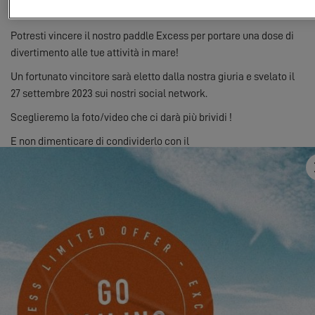
Excess e soprattutto divertitevi!
Potresti vincere il nostro paddle Excess per portare una dose di
divertimento alle tue attività in mare!
Un fortunato vincitore sarà eletto dalla nostra giuria e svelato il
27 settembre 2023 sui nostri social network.
Sceglieremo la foto/video che ci darà più brividi !
E non dimenticare di condividerlo con il
#sailingiscoolwithExcess
per essere sicuro di partecipare al
concorso fotografico*.
Buona fortuna a tutti i membri del team Excess.
*Concorso organizzato dal 26/07 al 20/09/23 e aperto a
proprietari e noleggiatori di catamarani Excess. Solo 1 vincitore
sarà eletto dalla nostra giuria Risultati il 27/09/23.