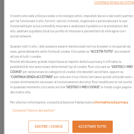
CONTINUA SENZA ACCETTA
Il nostro sito web utilizza cookie o tecnologie simili, impostati da noi o dai nostri partner,
per far funzionare il sito, fornirti i servizi richiesti, migliorare e personalizzare le sue
funzionalità per la tua comodità, misurare e analizzare il pubblico e le prestazioni del
sito, adattare la pubblicità al tuo profilo di interessi e permetterti di interagire con i
social network.
Quando visiti il sito, i dati possono essere memorizzati nel tuo browser o recuperati da
esso, generalmaente sotto forma di cookie. Cliccando su "
ACCETTA TUTTO
", acconsenti
all’uso di tutti i cookie.
Poiché attribuiamo grande importanza al rispetto della tua privacy, ti offriamo la
possibilità di non autorizzare determinati tipi di cookie. Puoi cliccare su "
GESTISCI I MIEI
COOKIE
" per selezionare le categorie di cookie che desideri accettare, oppure su
"
CONTINUA SENZA ACCETTARE
" per indicare il tuo rifiuto (verranno quindi utilizzati solo i
cookie strettamente necessari al funzionamento del sito). Puoi modificare le tue scelte
in qualsiasi momento cliccando sul link "
GESTISCI I MIEI COOKIE
" in fondo a ogni pagina
del nostro sito.
Puoi mostrarci che i nostri catamarani Excess sono divertenti da
Per ulteriori informazioni, consulta la Sezione 9 della nostra
informativa sulla privacy
.
navigare quanto un monoscafo?
Consulta l’"elenco dei partner"
Fino al 20 settembre, condividi le tue foto / video più sensazionali
a bordo dei nostri catamarani con il
#sailingiscoolwithExcess
su
GESTIRE I COOKIE
ACCETTARE TUTTO
Instagram. Al timone, a vela, all'ancora, siate creativi, siate