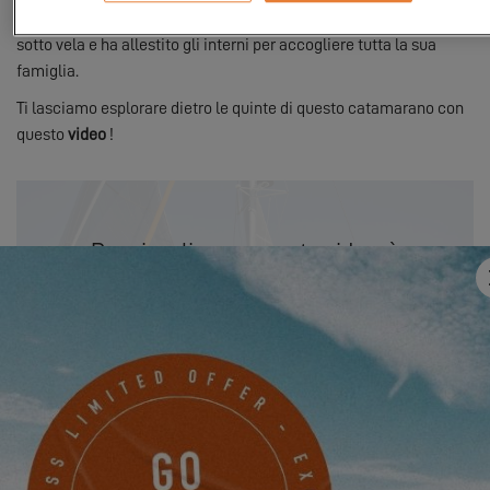
scelto
l'attrezzatura Pulse Line
per ottimizzare le sensazioni
sotto vela e ha allestito gli interni per accogliere tutta la sua
famiglia.
Ti lasciamo esplorare dietro le quinte di questo catamarano con
questo
video
!
Per visualizzare questo video, è
necessario innanzitutto autorizzare
l'utilizzo dei cookie di funzionalita sul
nostro sito.
PARAMÈTRES