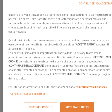
CONTINUA SENZA ACCETTA
Il nostro sito web utilizza cookie o tecnologie simili, impostati da noi o dai nostri partner,
per far funzionare il sito, fornirti i servizi richiesti, migliorare e personalizzare le sue
funzionalità per la tua comodità, misurare e analizzare il pubblico e le prestazioni del
sito, adattare la pubblicità al tuo profilo di interessi e permetterti di interagire con i
social network.
Quando visiti il sito, i dati possono essere memorizzati nel tuo browser o recuperati da
esso, generalmaente sotto forma di cookie. Cliccando su "
ACCETTA TUTTO
", acconsenti
all’uso di tutti i cookie.
Poiché attribuiamo grande importanza al rispetto della tua privacy, ti offriamo la
possibilità di non autorizzare determinati tipi di cookie. Puoi cliccare su "
GESTISCI I MIEI
COOKIE
" per selezionare le categorie di cookie che desideri accettare, oppure su
"
CONTINUA SENZA ACCETTARE
" per indicare il tuo rifiuto (verranno quindi utilizzati solo i
cookie strettamente necessari al funzionamento del sito). Puoi modificare le tue scelte
in qualsiasi momento cliccando sul link "
GESTISCI I MIEI COOKIE
" in fondo a ogni pagina
del nostro sito.
Per ulteriori informazioni, consulta la Sezione 9 della nostra
informativa sulla privacy
.
A bordo del suo
Excess 11
, Nikki sta intraprendendo un giro del
Consulta l’"elenco dei partner"
mondo e condivide con noi tutte le opzioni aggiunte al suo
catamarano !
GESTIRE I COOKIE
ACCETTARE TUTTO
Scopri la versione dell'Excess 11 di questa madre di famiglia. Ha