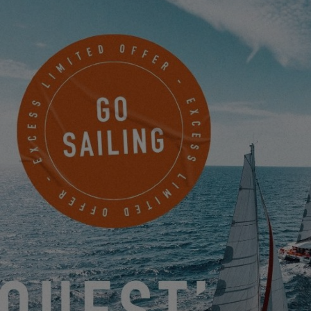
REGISTRATI OGGI!
NAUTILUS SAILING
427 BELLEVIEW AVENUE Suite 204A
CRESTED BUTTE, Stati Uniti
PRENDERE UN APPUNTAMENTO