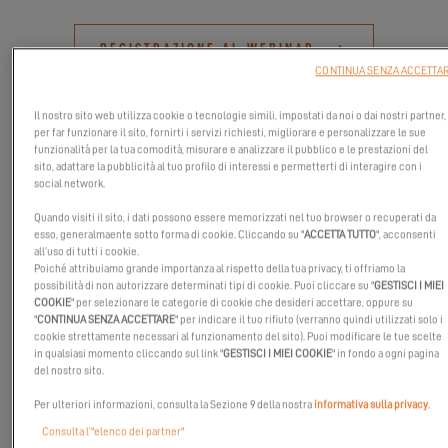
REGISTRAZIONE AL WEBINAR
CONTINUA SENZA ACCETTA
Il nostro sito web utilizza cookie o tecnologie simili, impostati da noi o dai nostri partner,
per far funzionare il sito, fornirti i servizi richiesti, migliorare e personalizzare le sue
funzionalità per la tua comodità, misurare e analizzare il pubblico e le prestazioni del
sito, adattare la pubblicità al tuo profilo di interessi e permetterti di interagire con i
social network.
Quando visiti il sito, i dati possono essere memorizzati nel tuo browser o recuperati da
esso, generalmaente sotto forma di cookie. Cliccando su "
ACCETTA TUTTO
", acconsenti
all’uso di tutti i cookie.
Poiché attribuiamo grande importanza al rispetto della tua privacy, ti offriamo la
possibilità di non autorizzare determinati tipi di cookie. Puoi cliccare su "
GESTISCI I MIEI
COOKIE
" per selezionare le categorie di cookie che desideri accettare, oppure su
"
CONTINUA SENZA ACCETTARE
" per indicare il tuo rifiuto (verranno quindi utilizzati solo i
cookie strettamente necessari al funzionamento del sito). Puoi modificare le tue scelte
in qualsiasi momento cliccando sul link "
GESTISCI I MIEI COOKIE
" in fondo a ogni pagina
Salpa con
Nautilus Sailing
per un'esclusiva avventura virtuale!
del nostro sito.
Unisciti a noi il 17 gennaio alle 13:00 EST per un webinar in diretta
Per ulteriori informazioni, consulta la Sezione 9 della nostra
informativa sulla privacy
.
trasmesso direttamente dall'Oceano Atlantico centrale a bordo
Consulta l’"elenco dei partner"
dell'Aspire, il loro nuovissimo catamarano
Excess 14
. Questa