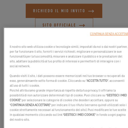
RICHIEDO IL MIO INVITO
SITO UFFICIALE
CONTINUA SENZA ACCETTA
Il nostro sito web utilizza cookie o tecnologie simili, impostati da noi o dai nostri partner,
per far funzionare il sito, fornirti i servizi richiesti, migliorare e personalizzare le sue
funzionalità per la tua comodità, misurare e analizzare il pubblico e le prestazioni del
sito, adattare la pubblicità al tuo profilo di interessi e permetterti di interagire con i
social network.
Quando visiti il sito, i dati possono essere memorizzati nel tuo browser o recuperati da
esso, generalmaente sotto forma di cookie. Cliccando su "
ACCETTA TUTTO
", acconsenti
all’uso di tutti i cookie.
Poiché attribuiamo grande importanza al rispetto della tua privacy, ti offriamo la
possibilità di non autorizzare determinati tipi di cookie. Puoi cliccare su "
GESTISCI I MIEI
COOKIE
" per selezionare le categorie di cookie che desideri accettare, oppure su
"
CONTINUA SENZA ACCETTARE
" per indicare il tuo rifiuto (verranno quindi utilizzati solo i
cookie strettamente necessari al funzionamento del sito). Puoi modificare le tue scelte
Unisciti a noi al Salone Nautico di San Pietroburgo e lascia che
in qualsiasi momento cliccando sul link "
GESTISCI I MIEI COOKIE
" in fondo a ogni pagina
del nostro sito.
le onde di entusiasmo ti trasportino in un mondo di sensazioni