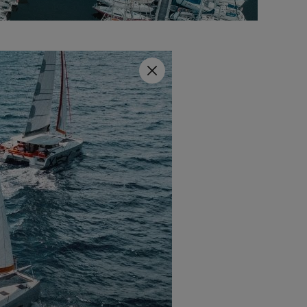
cess 14
per una visita e per
Close