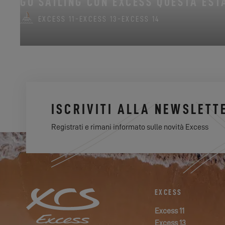
GO SAILING CON EXCESS QUESTA EST
EXCESS 11
-
EXCESS 13
-
EXCESS 14
ISCRIVITI ALLA NEWSLETT
Registrati e rimani informato sulle novità Excess
EXCESS
Excess 11
Excess 13