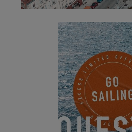
I team di
Excess
sono lieti