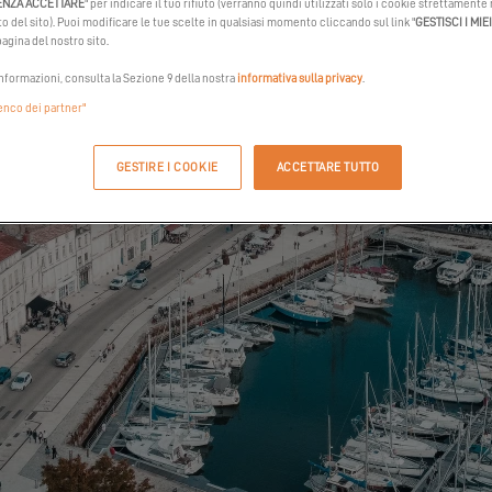
ENZA ACCETTARE
" per indicare il tuo rifiuto (verranno quindi utilizzati solo i cookie strettamente
 del sito). Puoi modificare le tue scelte in qualsiasi momento cliccando sul link "
GESTISCI I MIE
agina del nostro sito.
informazioni, consulta la Sezione 9 della nostra
informativa sulla privacy
.
lenco dei partner"
GESTIRE I COOKIE
ACCETTARE TUTTO