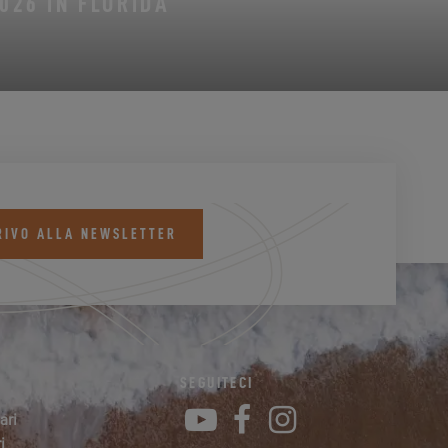
026 IN FLORIDA
RIVO ALLA NEWSLETTER
SEGUITECI
YouTube
Facebook
Instagram
ari
i