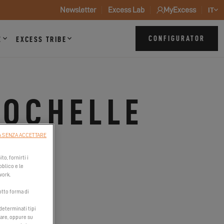
Newsletter
Excess Lab
MyExcess
IT
CONFIGURATOR
Z
EXCESS TRIBE
ROCHELLE
 SENZA ACCETTARE
to, fornirti i
bblico e le
work.
otto forma di
 determinati tipi
tare, oppure su