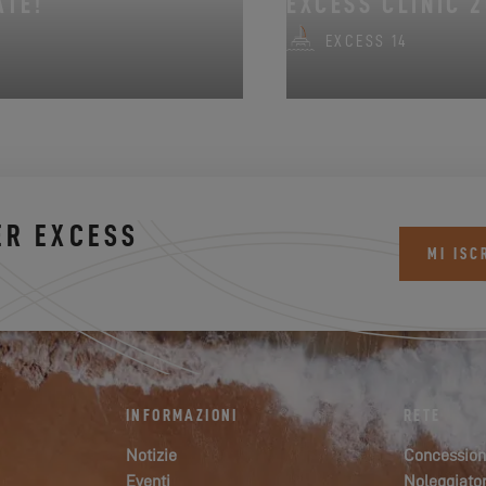
ATE!
EXCESS CLINIC 2
EXCESS 14
ER EXCESS
MI ISC
INFORMAZIONI
RETE
Notizie
Concession
Eventi
Noleggiator