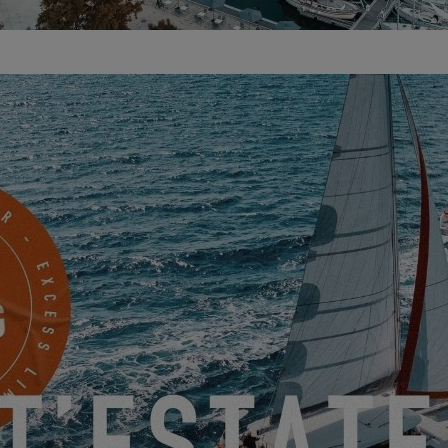
 di accogliervi a
La Rochelle
il
14/01/2023 e il 15/01/2023
a bordo dell'
Ex
discutere insieme del vostro progetto di barca.
A presto a bordo!
RICHIEDO IL MIO INVITO
SCOPRITELI