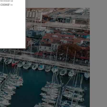
 necessari al
I COOKIE
" in