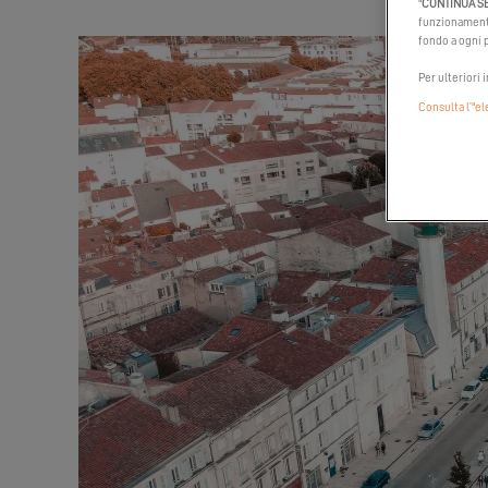
"
CONTINUA S
funzionamento
fondo a ogni p
Per ulteriori 
Consulta l’"e