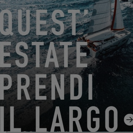
DAL 22 GIUGNO 2026 AL 31 AGOSTO 2026
GO SAILING CON EXCESS QUESTA ESTATE!
EXCESS 11
-
EXCESS 13
-
EXCESS 14