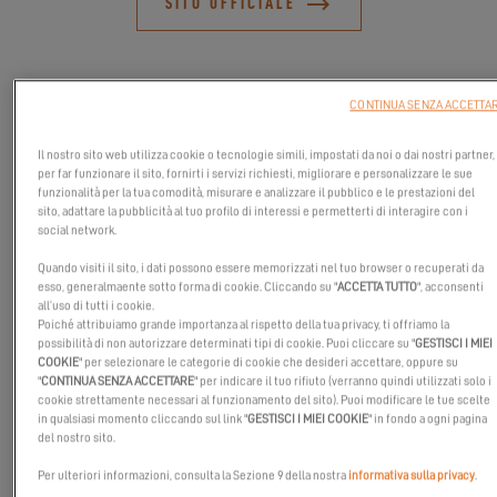
SITO UFFICIALE
CONTINUA SENZA ACCETTA
Il nostro sito web utilizza cookie o tecnologie simili, impostati da noi o dai nostri partner,
per far funzionare il sito, fornirti i servizi richiesti, migliorare e personalizzare le sue
funzionalità per la tua comodità, misurare e analizzare il pubblico e le prestazioni del
sito, adattare la pubblicità al tuo profilo di interessi e permetterti di interagire con i
social network.
Quando visiti il sito, i dati possono essere memorizzati nel tuo browser o recuperati da
esso, generalmaente sotto forma di cookie. Cliccando su "
ACCETTA TUTTO
", acconsenti
all’uso di tutti i cookie.
Poiché attribuiamo grande importanza al rispetto della tua privacy, ti offriamo la
possibilità di non autorizzare determinati tipi di cookie. Puoi cliccare su "
GESTISCI I MIEI
Il team di Excess sarà lieto di mostrarvi la Excess 14. Potrete
COOKIE
" per selezionare le categorie di cookie che desideri accettare, oppure su
incontrare i nostri esperti e parlare con i nostri partner.
"
CONTINUA SENZA ACCETTARE
" per indicare il tuo rifiuto (verranno quindi utilizzati solo i
cookie strettamente necessari al funzionamento del sito). Puoi modificare le tue scelte
Immergetevi nella passione dei nostri team e trasformate i vostri
in qualsiasi momento cliccando sul link "
GESTISCI I MIEI COOKIE
" in fondo a ogni pagina
progetti in realtà!
del nostro sito.
Non vediamo l'ora di vedervi lì!
Per ulteriori informazioni, consulta la Sezione 9 della nostra
informativa sulla privacy
.