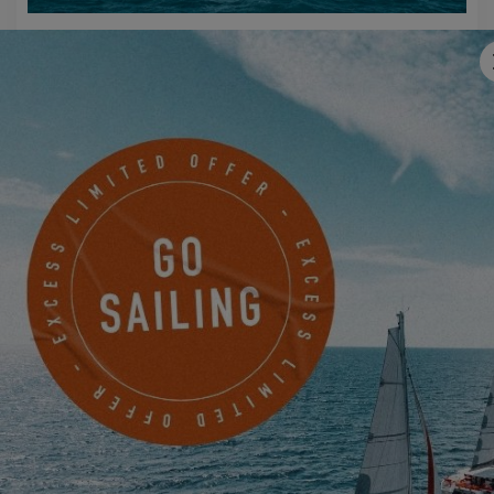
EXCESS 14
FISSATE UN APPUNTAMENTO
MORE SAILING
FABRIKSGATAN 13
GOTHENBURG, Svezia
PRENDERE UN APPUNTAMENTO