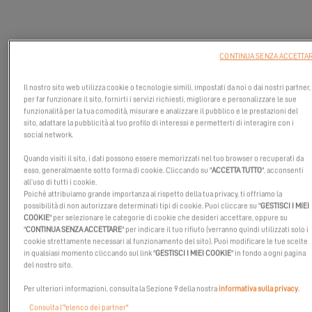
CONTINUA SENZA ACCETTA
Il nostro sito web utilizza cookie o tecnologie simili, impostati da noi o dai nostri partner,
per far funzionare il sito, fornirti i servizi richiesti, migliorare e personalizzare le sue
funzionalità per la tua comodità, misurare e analizzare il pubblico e le prestazioni del
sito, adattare la pubblicità al tuo profilo di interessi e permetterti di interagire con i
social network.
Quando visiti il sito, i dati possono essere memorizzati nel tuo browser o recuperati da
esso, generalmaente sotto forma di cookie. Cliccando su "
ACCETTA TUTTO
", acconsenti
all’uso di tutti i cookie.
Poiché attribuiamo grande importanza al rispetto della tua privacy, ti offriamo la
possibilità di non autorizzare determinati tipi di cookie. Puoi cliccare su "
GESTISCI I MIEI
Unisciti a noi all’Open Day & Demo di Marina del Rey!
COOKIE
" per selezionare le categorie di cookie che desideri accettare, oppure su
Excess Catamarans sarà presente con il dinamico Excess 14 in
"
CONTINUA SENZA ACCETTARE
" per indicare il tuo rifiuto (verranno quindi utilizzati solo i
cookie strettamente necessari al funzionamento del sito). Puoi modificare le tue scelte
esposizione.
in qualsiasi momento cliccando sul link "
GESTISCI I MIEI COOKIE
" in fondo a ogni pagina
del nostro sito.
Vieni a provare il suo design audace e il suo spirito velico sabato
26 luglio a Marina del Rey — con prove in mare disponibili tutto il
Per ulteriori informazioni, consulta la Sezione 9 della nostra
informativa sulla privacy
.
giorno.
Consulta l’"elenco dei partner"