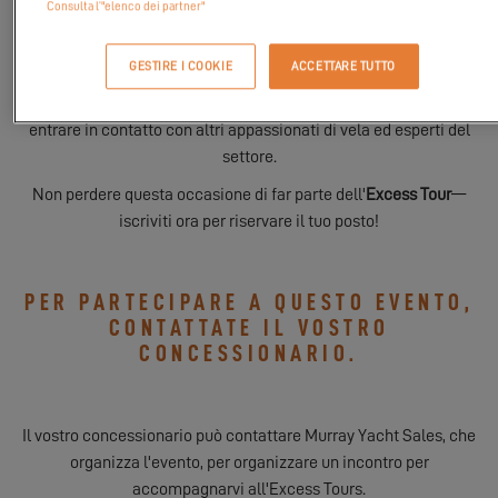
Consulta l’"elenco dei partner"
incontra il nostro team e approfondisci le caratteristiche che
rendono questo catamarano davvero speciale. Che tu stia
GESTIRE I COOKIE
ACCETTARE TUTTO
cercando una nuova barca o sia semplicemente curioso di
conoscere il mondo Excess, questo è l'evento perfetto per
entrare in contatto con altri appassionati di vela ed esperti del
settore.
Non perdere questa occasione di far parte dell'
Excess Tour
—
iscriviti ora per riservare il tuo posto!
PER PARTECIPARE A QUESTO EVENTO,
CONTATTATE IL VOSTRO
CONCESSIONARIO.
Il vostro concessionario può contattare Murray Yacht Sales, che
organizza l'evento, per organizzare un incontro per
accompagnarvi all'Excess Tours.