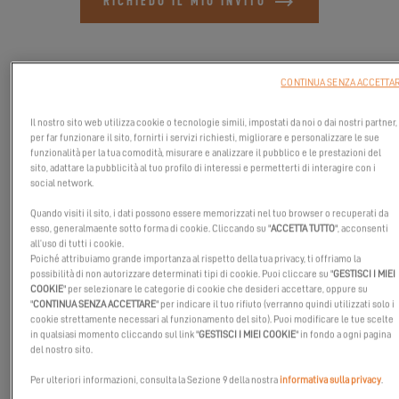
RICHIEDO IL MIO INVITO
CONTINUA SENZA ACCETTA
Il nostro sito web utilizza cookie o tecnologie simili, impostati da noi o dai nostri partner,
per far funzionare il sito, fornirti i servizi richiesti, migliorare e personalizzare le sue
funzionalità per la tua comodità, misurare e analizzare il pubblico e le prestazioni del
sito, adattare la pubblicità al tuo profilo di interessi e permetterti di interagire con i
social network.
Quando visiti il sito, i dati possono essere memorizzati nel tuo browser o recuperati da
esso, generalmaente sotto forma di cookie. Cliccando su "
ACCETTA TUTTO
", acconsenti
all’uso di tutti i cookie.
Poiché attribuiamo grande importanza al rispetto della tua privacy, ti offriamo la
possibilità di non autorizzare determinati tipi di cookie. Puoi cliccare su "
GESTISCI I MIEI
Unisciti a noi per l'
Excess Tour
a Houston il
14 dicembre 2024
,
COOKIE
" per selezionare le categorie di cookie che desideri accettare, oppure su
dove presenteremo l'emozionante
Excess 14
nel cuore del Texas!
"
CONTINUA SENZA ACCETTARE
" per indicare il tuo rifiuto (verranno quindi utilizzati solo i
cookie strettamente necessari al funzionamento del sito). Puoi modificare le tue scelte
Organizzato da
Excess
in collaborazione con
Murray Yacht Sales
,
in qualsiasi momento cliccando sul link "
GESTISCI I MIEI COOKIE
" in fondo a ogni pagina
questo evento esclusivo ti offre l'opportunità di scoprire da vicino
del nostro sito.
il nostro ultimo modello di catamarano.
Per ulteriori informazioni, consulta la Sezione 9 della nostra
informativa sulla privacy
.
Vieni a scoprire l'eleganza e le performance del
Excess 14
,