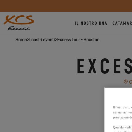
IL NOSTRO DNA
CATAMAR
Home
I nostri eventi
Excess Tour - Houston
EXCE
C
Il nostro sito
servizi richie
prestazioni de
Quando visiti