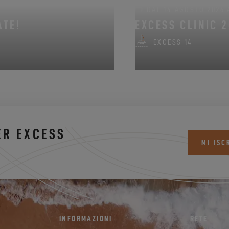
DAL 14 AGOSTO 2026 
ATE!
EXCESS CLINIC 2
EXCESS 14
ER EXCESS
MI ISC
INFORMAZIONI
RETE