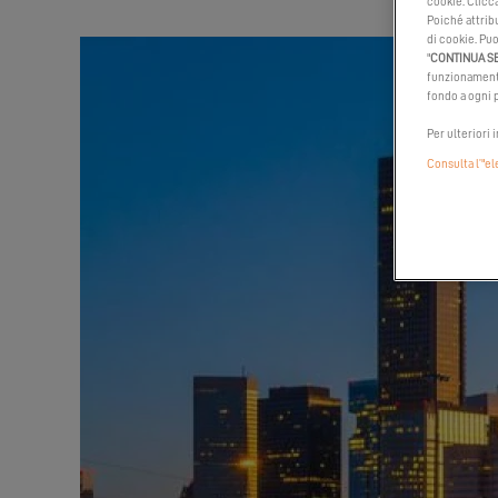
cookie. Clicc
Poiché attribu
di cookie. Puo
"
CONTINUA S
funzionamento
fondo a ogni p
Per ulteriori 
Consulta l’"e