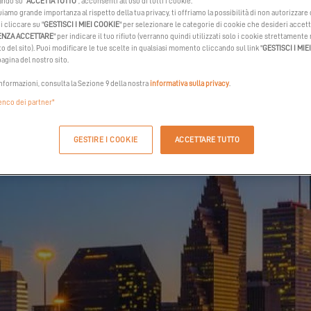
ando su "
ACCETTA TUTTO
", acconsenti all’uso di tutti i cookie.
iamo grande importanza al rispetto della tua privacy, ti offriamo la possibilità di non autorizzare
i cliccare su "
GESTISCI I MIEI COOKIE
" per selezionare le categorie di cookie che desideri accet
ENZA ACCETTARE
" per indicare il tuo rifiuto (verranno quindi utilizzati solo i cookie strettamente
 del sito). Puoi modificare le tue scelte in qualsiasi momento cliccando sul link "
GESTISCI I MIE
agina del nostro sito.
informazioni, consulta la Sezione 9 della nostra
informativa sulla privacy
.
lenco dei partner"
GESTIRE I COOKIE
ACCETTARE TUTTO