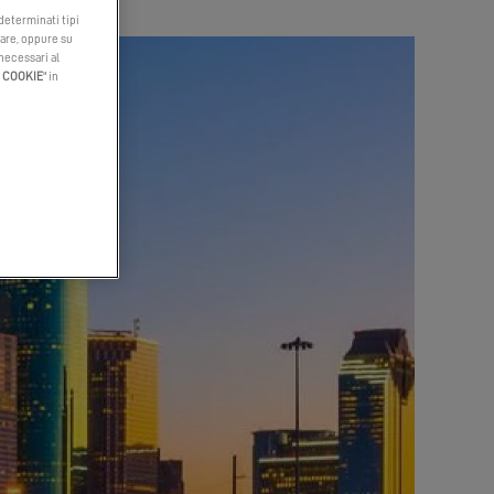
 determinati tipi
tare, oppure su
 necessari al
I COOKIE
" in