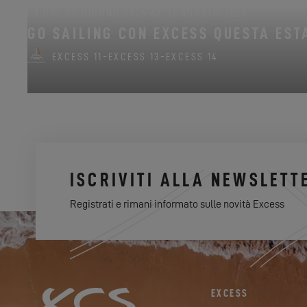
DAL 22 GIUGNO 2026 AL 31 AGOSTO 2026
GO SAILING CON EXCESS QUESTA EST
EXCESS 11
-
EXCESS 13
-
EXCESS 14
ISCRIVITI ALLA NEWSLETT
Registrati e rimani informato sulle novità Excess
EXCESS