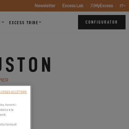
Newsletter
Excess Lab
MyExcess
IT
CONFIGURATOR
Z
EXCESS TRIBE
USTON
PIER
 SENZA ACCETTARE
to, fornirti i
bblico e le
work.
otto forma di