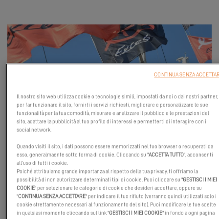
CONTINUA SENZA ACCETTA
Il nostro sito web utilizza cookie o tecnologie simili, impostati da noi o dai nostri partner,
per far funzionare il sito, fornirti i servizi richiesti, migliorare e personalizzare le sue
funzionalità per la tua comodità, misurare e analizzare il pubblico e le prestazioni del
sito, adattare la pubblicità al tuo profilo di interessi e permetterti di interagire con i
Unisciti a noi a
Bruinisse
dal
18 al 21 aprile 2025
per le porte
social network.
aperte del nostro concessionario
Nova Yachting
.
Quando visiti il sito, i dati possono essere memorizzati nel tuo browser o recuperati da
esso, generalmaente sotto forma di cookie. Cliccando su "
ACCETTA TUTTO
", acconsenti
Trova qui i nostri modelli iconici: l
'Excess 11 e l'Excess 14!
all’uso di tutti i cookie.
Poiché attribuiamo grande importanza al rispetto della tua privacy, ti offriamo la
I nostri team sono felici di accoglierti e discutere insieme il tuo
possibilità di non autorizzare determinati tipi di cookie. Puoi cliccare su "
GESTISCI I MIEI
progetto di catamarani.
COOKIE
" per selezionare le categorie di cookie che desideri accettare, oppure su
"
CONTINUA SENZA ACCETTARE
" per indicare il tuo rifiuto (verranno quindi utilizzati solo i
A presto a bordo!
cookie strettamente necessari al funzionamento del sito). Puoi modificare le tue scelte
in qualsiasi momento cliccando sul link "
GESTISCI I MIEI COOKIE
" in fondo a ogni pagina