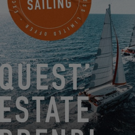
FISSATE UN APPUNTAMENTO
RIVOLGETEVI AD UN AGENTE
EXCESS
NOVA YACHTING BV
Jachthavenweg 71A
BRUINISSE, Paesi Bassi
PRENDERE UN APPUNTAMENTO