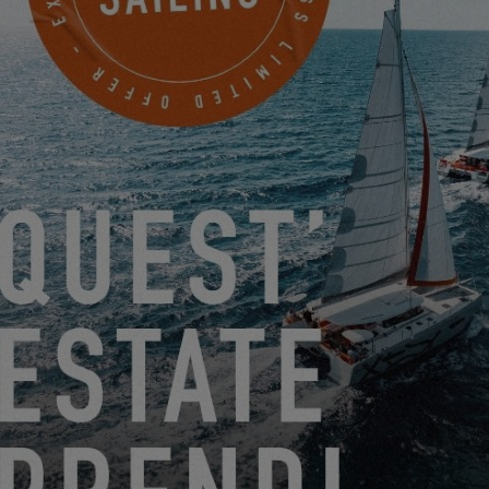
FISSATE UN APPUNTAMENTO
SAIL PACIFIC
241 WATHORN WALKBERTH 34
SAN PEDRO, Stati Uniti
PRENDERE UN APPUNTAMENTO