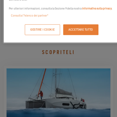
Quest'estate, approfitta delle tue prove in mare per immaginare
Per ulteriori informazioni, consulta la Sezione 9 della nostra
informativa sulla privacy
.
il tuo futuro a bordo, e beneficia dell'
offerta Go Sailing
: il tuo
Consulta l’"elenco dei partner"
pack Sail Away o Fleet-Up in omaggio per qualsiasi ordine
effettuato entro il 31 agosto 2026.
GESTIRE I COOKIE
ACCETTARE TUTTO
SCOPRITELI