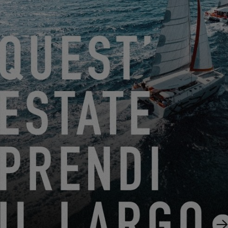
Desidero ricevere per via elettronica notizie, eventi e
offerte di EXCESS.
Friendly Captcha
Il trattamento della vostra richiesta comporta il trasferimento
dei dati personali inseriti nei campi obbligatori di questo
modulo al concessionario da voi selezionato, affinché possa
contattarvi. Cliccando sul pulsante “SEND”, confermate il
vostro consenso al trasferimento di tali dati.
SEND
EXCESS si riferisce a Construction Navale Bordeaux in
qualità di responsabile del trattamento dei dati. I vostri dati
personali sono trattati per rispondere alle vostre richieste,