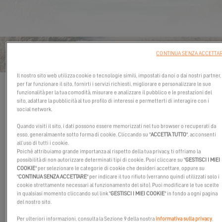
CONTACT PRIMUS MARINE
CONTINUA SENZA ACCETTA
YACHTS PTE. LTD. THAÏLAND
Il nostro sito web utilizza cookie o tecnologie simili, impostati da noi o dai nostri partner,
PHUKET
per far funzionare il sito, fornirti i servizi richiesti, migliorare e personalizzare le sue
funzionalità per la tua comodità, misurare e analizzare il pubblico e le prestazioni del
I campi contrassegnati da un asterisco (*) sono obbligatori
sito, adattare la pubblicità al tuo profilo di interessi e permetterti di interagire con i
social network.
IL VOSTRO PROGETTO DI
Quando visiti il sito, i dati possono essere memorizzati nel tuo browser o recuperati da
NAVIGAZIONE
esso, generalmaente sotto forma di cookie. Cliccando su "
ACCETTA TUTTO
", acconsenti
all’uso di tutti i cookie.
Zona di navigazione
Poiché attribuiamo grande importanza al rispetto della tua privacy, ti offriamo la
possibilità di non autorizzare determinati tipi di cookie. Puoi cliccare su "
GESTISCI I MIEI
COOKIE
" per selezionare le categorie di cookie che desideri accettare, oppure su
"
CONTINUA SENZA ACCETTARE
" per indicare il tuo rifiuto (verranno quindi utilizzati solo i
cookie strettamente necessari al funzionamento del sito). Puoi modificare le tue scelte
Scegli il tuo catamarano preferito
*
in qualsiasi momento cliccando sul link "
GESTISCI I MIEI COOKIE
" in fondo a ogni pagina
del nostro sito.
Per ulteriori informazioni, consulta la Sezione 9 della nostra
informativa sulla privacy
.