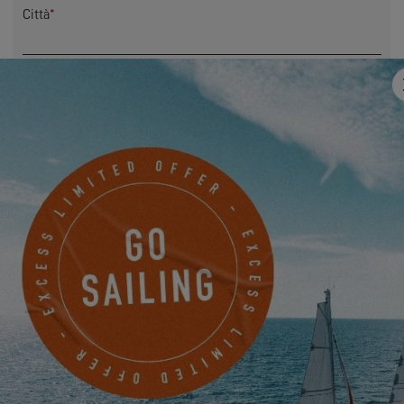
Città
*
Indirizzo
E-mail
*
Telefono
Qualcosa da condividere con noi?