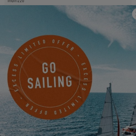
Indirizzo
E-mail
*
Telefono
Qualcosa da condividere con noi?
Desidero ricevere per via elettronica notizie, eventi e
offerte di EXCESS.