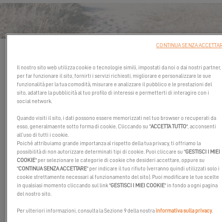
CONTACT PERFORMANCE YACHT
SALES
CONTINUA SENZA ACCETTA
I campi contrassegnati da un asterisco (*) sono obbligatori
Il nostro sito web utilizza cookie o tecnologie simili, impostati da noi o dai nostri partner,
IL VOSTRO PROGETTO DI
per far funzionare il sito, fornirti i servizi richiesti, migliorare e personalizzare le sue
NAVIGAZIONE
funzionalità per la tua comodità, misurare e analizzare il pubblico e le prestazioni del
sito, adattare la pubblicità al tuo profilo di interessi e permetterti di interagire con i
Zona di navigazione
social network.
Quando visiti il sito, i dati possono essere memorizzati nel tuo browser o recuperati da
esso, generalmaente sotto forma di cookie. Cliccando su "
ACCETTA TUTTO
", acconsenti
all’uso di tutti i cookie.
Scegli il tuo catamarano preferito
*
Poiché attribuiamo grande importanza al rispetto della tua privacy, ti offriamo la
possibilità di non autorizzare determinati tipi di cookie. Puoi cliccare su "
GESTISCI I MIEI
COOKIE
" per selezionare le categorie di cookie che desideri accettare, oppure su
"
CONTINUA SENZA ACCETTARE
" per indicare il tuo rifiuto (verranno quindi utilizzati solo i
cookie strettamente necessari al funzionamento del sito). Puoi modificare le tue scelte
TI CONTATTIAMO?
in qualsiasi momento cliccando sul link "
GESTISCI I MIEI COOKIE
" in fondo a ogni pagina
del nostro sito.
Titolo
Per ulteriori informazioni, consulta la Sezione 9 della nostra
informativa sulla privacy
.