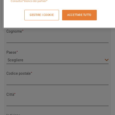
Consulta l’"elenco dei partner"
Nome
*
GESTIRE I COOKIE
ACCETTARE TUTTO
Cognome
*
Paese
*
Codice postale
*
Città
*