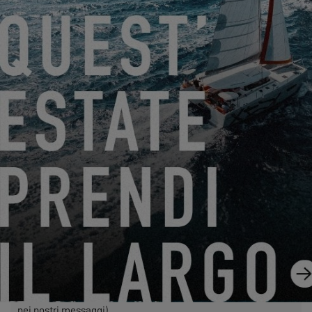
Friendly Captcha
Il trattamento della vostra richiesta comporta il trasferimento
dei dati personali inseriti nei campi obbligatori di questo
modulo al concessionario da voi selezionato, affinché possa
contattarvi. Cliccando sul pulsante “SEND”, confermate il
vostro consenso al trasferimento di tali dati.
SEND
EXCESS si riferisce a Construction Navale Bordeaux in
qualità di responsabile del trattamento dei dati. I vostri dati
personali sono trattati per rispondere alle vostre richieste,
gestire il nostro rapporto con voi e, se lo avete scelto, inviarvi
le nostre comunicazioni (in questo caso, potete annullare
l'iscrizione in qualsiasi momento utilizzando il link contenuto
nei nostri messaggi).