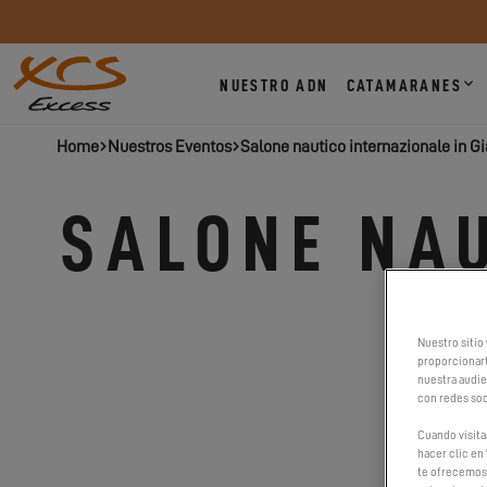
NUESTRO ADN
CATAMARANES
Home
Nuestros Eventos
Salone nautico internazionale in G
SALONE NAU
Nuestro sitio 
proporcionart
nuestra audien
con redes soc
Cuando visita
hacer clic en 
te ofrecemos 