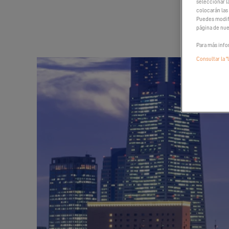
seleccionar l
colocarán las
Puedes modifi
página de nue
Para más info
Consultar la "