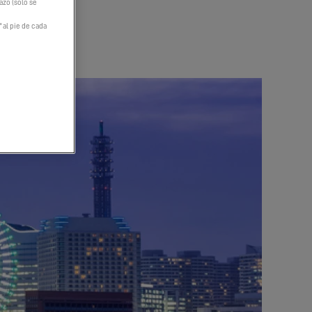
hazo (solo se
" al pie de cada