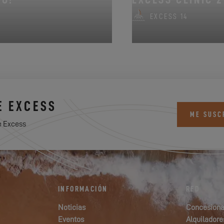
EXCESS 14
E EXCESS
ME SUSC
e Excess
INFORMACIÓN
RED
Noticias
Concesiona
Eventos
Alquiladore