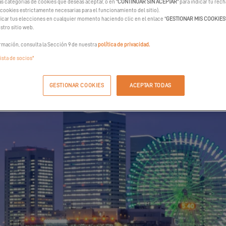
as categorías de cookies que deseas aceptar, o en "
CONTINUAR SIN ACEPTAR
" para indicar tu rec
SOLICITAR MI INVITACION
 cookies estrictamente necesarias para el funcionamiento del sitio).
car tus elecciones en cualquier momento haciendo clic en el enlace "
GESTIONAR MIS COOKIES
stro sitio web.
rmación, consulta la Sección 9 de nuestra
política de privacidad.
lista de socios"
GESTIONAR COOKIES
ACEPTAR TODAS