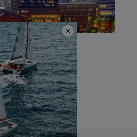
Close
s, los yates a motor y el
Pacifico Yokohama y en el
omo a particulares.