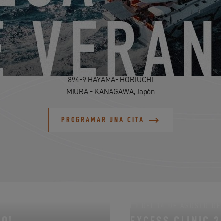
PIDA UNA CITA
ODYSSEY MARINE LTD
894-9 HAYAMA- HORIUCHI
MIURA - KANAGAWA, Japón
PROGRAMAR UNA CITA
DEL 14 DE AGOSTO DE 
NO!
EXCESS CLINIC 