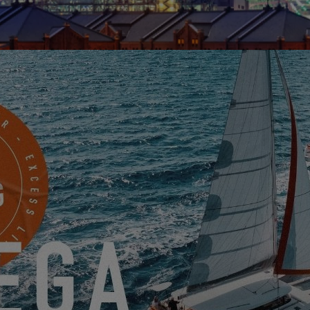
cional de Japón es un salón náutico internacional dedicado a los velero
es acuáticos. Se celebra una vez al año en el centro de exposiciones 
e Yokohama Bayside y está abierto tanto a visitantes profesionales c
SOLICITAR MI INVITACION