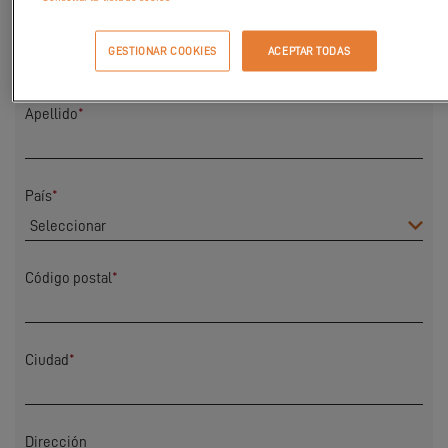
Nombre
*
GESTIONAR COOKIES
ACEPTAR TODAS
Apellido
*
País
*
Código postal
*
Ciudad
*
Dirección