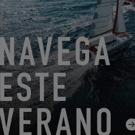
Friendly Captcha
Procesar su solicitud requiere la transferencia de los datos
personales ingresados ​​en los campos obligatorios de este
formulario al concesionario que haya seleccionado para que
pueda contactarlo nuevamente. Al hacer clic en el botón
“ENVIAR”, confirma su aceptación de la transferencia de
estos datos.
ENVIAR
EXCESS se refiere a Construction Navale Bordeaux actuando
en calidad de responsable del tratamiento de datos. Sus datos
personales son tratados con el fin de responder a su solicitud,
gestionar nuestra relación con usted y, si así lo ha elegido,
enviarle nuestras comunicaciones (en este caso, puede darse
de baja en cualquier momento utilizando el enlace que figura