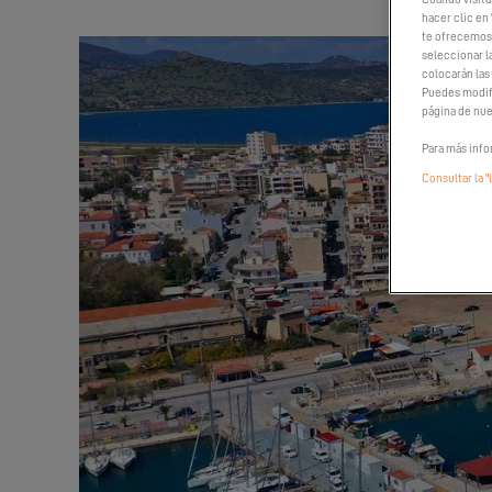
hacer clic en 
te ofrecemos 
seleccionar l
colocarán las
Puedes modifi
página de nue
Para más info
Consultar la "