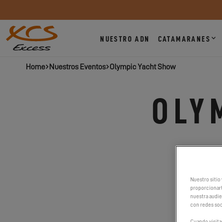
NUESTRO ADN
CATAMARANES
Home
Nuestros Eventos
Olympic Yacht Show
OLY
D
Nuestro sitio 
proporcionart
nuestra audien
con redes soc
Cuando visita