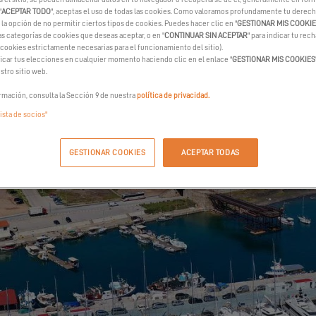
"
ACEPTAR TODO
", aceptas el uso de todas las cookies. Como valoramos profundamente tu derecho
la opción de no permitir ciertos tipos de cookies. Puedes hacer clic en "
GESTIONAR MIS COOKI
as categorías de cookies que deseas aceptar, o en "
CONTINUAR SIN ACEPTAR
" para indicar tu rec
 cookies estrictamente necesarias para el funcionamiento del sitio).
car tus elecciones en cualquier momento haciendo clic en el enlace "
GESTIONAR MIS COOKIES
stro sitio web.
rmación, consulta la Sección 9 de nuestra
política de privacidad.
lista de socios"
GESTIONAR COOKIES
ACEPTAR TODAS