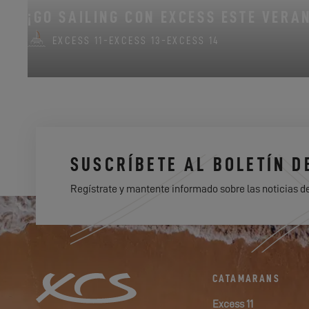
¡GO SAILING CON EXCESS ESTE VERA
EXCESS 11
-
EXCESS 13
-
EXCESS 14
SUSCRÍBETE AL BOLETÍN D
Regístrate y mantente informado sobre las noticias d
CATAMARANS
Excess 11