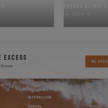
NO!
EXCESS CLINIC 
EXCESS 14
E EXCESS
ME SUSC
e Excess
INFORMACIÓN
RED
Noticias
Concesiona