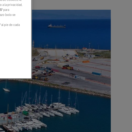
 a la privacidad,
ES
" para
hazo (solo se
" al pie de cada