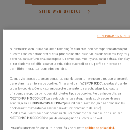
SITIO WEB OFICIAL
CONTINUAR SIN ACEPT
Nuestro sitio web utiliza cookies o tecnologías similares, colocadas por nosotros o por
nuestros socios, para operar el sitio, proporcionarte los servicios que solicitas, mejorar y
personalizar sus funcionalidades para tu comodidad, medir y analizar nuestra audiencia y
el rendimiento del sitio, adaptar la publicidad que recibes a tu perfil de intereses y
permitirte interactuar con redes sociales.
Cuando visitas el sitio, se pueden almacenar datos en tu navegador o recuperarse de él,
generalmente en forma de cookies. Al hacer clic en "
ACEPTAR TODO
", aceptas el uso de
todas las cookies. Como valoramos profundamente tu derecho a la privacidad, te
ofrecemos la opción de no permitir ciertos tipos de cookies. Puedes hacer clic en
"
GESTIONAR MIS COOKIES
" para seleccionar las categorías de cookies que deseas
Venga a descubrir el salón náutico de Newport, en Estados
aceptar, o en "
CONTINUAR SIN ACEPTAR
" para indicar tu rechazo (solo se colocarán las
cookies estrictamente necesarias para el funcionamiento del sitio).
Unidos, del 12 al 19 de septiembre, en el famoso puerto deportivo
Puedes modificar tus elecciones en cualquier momento haciendo clic en el enlace
Newport Yachting Center. ¡Tendrá la oportunidad de (re)descubrir
"
GESTIONAR MIS COOKIES
" al pie de cada página de nuestro sitio web.
el indispensable Excess 11 y visitarlo! Concierte una cita si está
Para más información, consulta la Sección 9 de nuestra
política de privacidad.