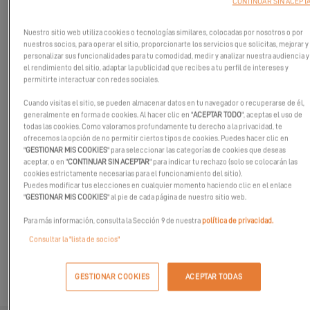
CONTINUAR SIN ACEPT
Nuestro sitio web utiliza cookies o tecnologías similares, colocadas por nosotros o por
nuestros socios, para operar el sitio, proporcionarte los servicios que solicitas, mejorar y
personalizar sus funcionalidades para tu comodidad, medir y analizar nuestra audiencia y
el rendimiento del sitio, adaptar la publicidad que recibes a tu perfil de intereses y
permitirte interactuar con redes sociales.
Cuando visitas el sitio, se pueden almacenar datos en tu navegador o recuperarse de él,
generalmente en forma de cookies. Al hacer clic en "
ACEPTAR TODO
", aceptas el uso de
todas las cookies. Como valoramos profundamente tu derecho a la privacidad, te
ofrecemos la opción de no permitir ciertos tipos de cookies. Puedes hacer clic en
"
GESTIONAR MIS COOKIES
" para seleccionar las categorías de cookies que deseas
aceptar, o en "
CONTINUAR SIN ACEPTAR
" para indicar tu rechazo (solo se colocarán las
EXCESS Catamarans hace escala en Seúl para el Korea Boat
cookies estrictamente necesarias para el funcionamiento del sitio).
Show, del 6 al 8 de marzo de 2026.
Puedes modificar tus elecciones en cualquier momento haciendo clic en el enlace
"
GESTIONAR MIS COOKIES
" al pie de cada página de nuestro sitio web.
Encuéntrenos en el stand de nuestro socio Hyundai Yachts y
Para más información, consulta la Sección 9 de nuestra
política de privacidad.
descubra la excelencia de nuestros catamaranes de crucero
Consultar la "lista de socios"
deportivo.
GESTIONAR COOKIES
ACEPTAR TODAS