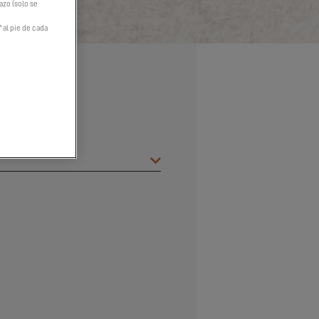
hazo (solo se
" al pie de cada