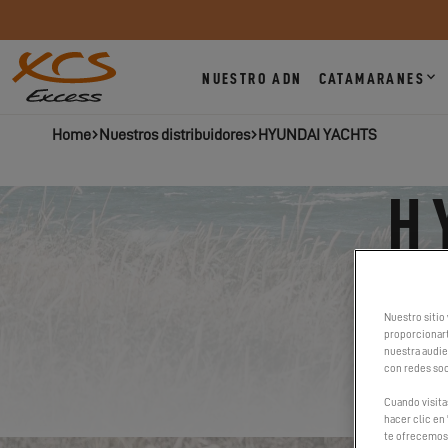
NUESTRO ADN
CATAMARANES
Home
Nuestros distribuidores
HYUNDAI YACHTS
H
DANGWO
Nuestro sitio 
proporcionart
nuestra audien
con redes soc
Cuando visita
hacer clic en 
te ofrecemos 