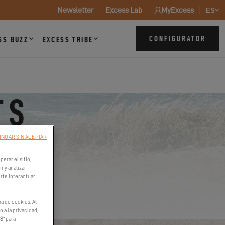
Newsletter
Excess Lab
MyExcess
ES
CONFIGURATOR
SS BUZZ
EXCESS TRIBE
TS
INUAR SIN ACEPTAR
a del Sur
erar el sitio,
r y analizar
irte interactuar
a de cookies. Al
 a la privacidad,
ES
" para