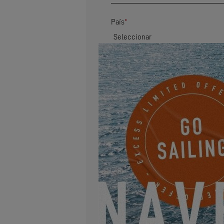
País
*
Código postal
*
Dirección
Correo electrónico
*