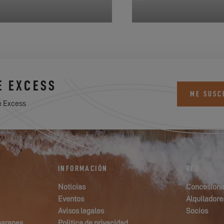
E EXCESS
ME SUSC
e Excess
INFORMACIÓN
RED
Noticias
Concesiona
Eventos
Alquiladore
Avisos legales
Socios
maranes
Politica de privacidad