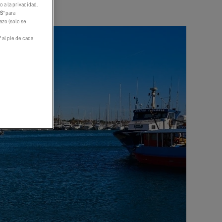
 a la privacidad,
ES
" para
hazo (solo se
" al pie de cada