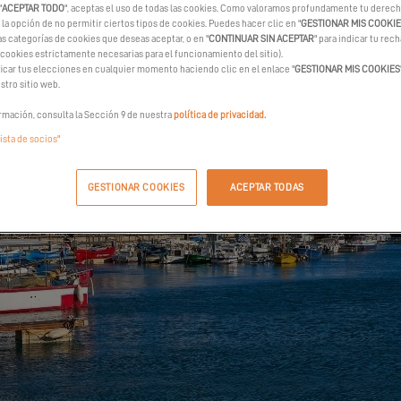
"
ACEPTAR TODO
", aceptas el uso de todas las cookies. Como valoramos profundamente tu derecho
la opción de no permitir ciertos tipos de cookies. Puedes hacer clic en "
GESTIONAR MIS COOKI
as categorías de cookies que deseas aceptar, o en "
CONTINUAR SIN ACEPTAR
" para indicar tu rec
 cookies estrictamente necesarias para el funcionamiento del sitio).
car tus elecciones en cualquier momento haciendo clic en el enlace "
GESTIONAR MIS COOKIES
stro sitio web.
rmación, consulta la Sección 9 de nuestra
política de privacidad.
lista de socios"
GESTIONAR COOKIES
ACEPTAR TODAS