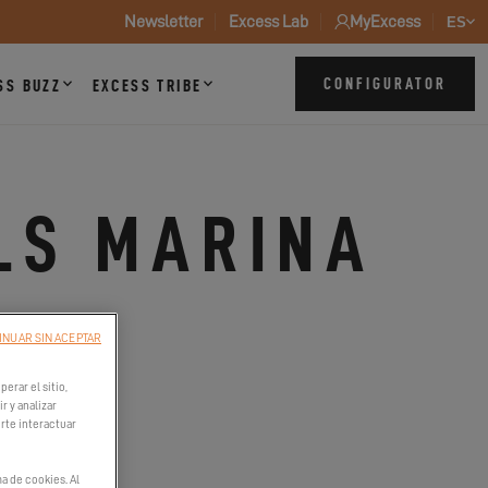
Newsletter
Excess Lab
MyExcess
ES
CONFIGURATOR
SS BUZZ
EXCESS TRIBE
LS MARINA
INUAR SIN ACEPTAR
erar el sitio,
r y analizar
irte interactuar
26
a de cookies. Al