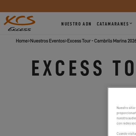
NUESTRO ADN
CATAMARANES
Home
Nuestros Eventos
Excess Tour - Cambrils Marina 202
EXCESS T
Nuestro sitio 
proporcionart
nuestra audien
con redes soc
Cuando visita