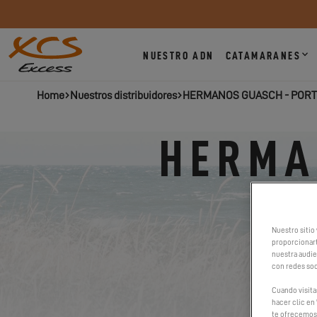
NUESTRO ADN
CATAMARANES
Home
Nuestros distribuidores
HERMANOS GUASCH - PORT
HERMA
Nuestro sitio 
proporcionart
nuestra audien
con redes soc
Cuando visita
hacer clic en 
te ofrecemos 