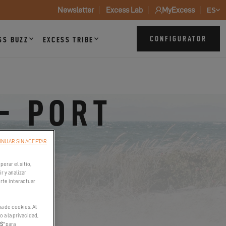
Newsletter
Excess Lab
MyExcess
ES
CONFIGURATOR
SS BUZZ
EXCESS TRIBE
- PORT
INUAR SIN ACEPTAR
erar el sitio,
r y analizar
irte interactuar
a de cookies. Al
 a la privacidad,
ES
" para