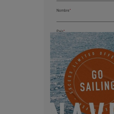
Nombre
*
País
*
Código postal
*
Dirección
Correo electrónico
*