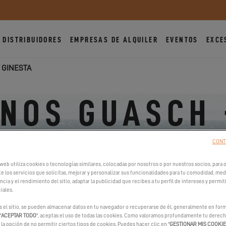
DISTRIBUIDORES
EMPRESAS DE ALQUILER
EVENTOS
EXCE
 GINESTA
NOS GUASCH 
GINESTA
CONT
web utiliza cookies o tecnologías similares, colocadas por nosotros o por nuestros socios, para op
e los servicios que solicitas, mejorar y personalizar sus funcionalidades para tu comodidad, medi
cia y el rendimiento del sitio, adaptar la publicidad que recibes a tu perfil de intereses y permit
Port Ginesta, local 807, 08860 Barcelone, España
iales.
Ver el/los número/s de teléfono
s el sitio, se pueden almacenar datos en tu navegador o recuperarse de él, generalmente en form
"
ACEPTAR TODO
", aceptas el uso de todas las cookies. Como valoramos profundamente tu derecho
https://hermanosguasch.com/
la opción de no permitir ciertos tipos de cookies. Puedes hacer clic en "
GESTIONAR MIS COOKI