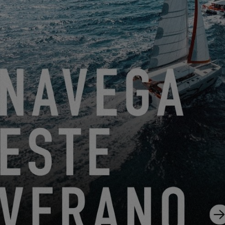
Friendly Captcha
Procesar su solicitud requiere la transferencia de los datos
personales ingresados ​​en los campos obligatorios de este
formulario al concesionario que haya seleccionado para que
pueda contactarlo nuevamente. Al hacer clic en el botón
“ENVIAR”, confirma su aceptación de la transferencia de
estos datos.
ENVIAR
EXCESS se refiere a Construction Navale Bordeaux actuando
en calidad de responsable del tratamiento de datos. Sus datos
personales son tratados con el fin de responder a su solicitud,
gestionar nuestra relación con usted y, si así lo ha elegido,
enviarle nuestras comunicaciones (en este caso, puede darse