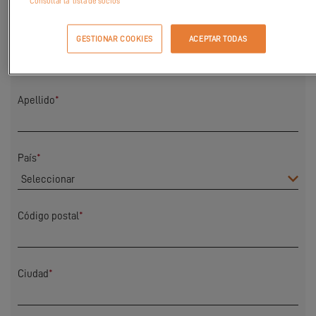
Consultar la "lista de socios"
GESTIONAR COOKIES
ACEPTAR TODAS
Nombre
*
Apellido
*
País
*
Código postal
*
Ciudad
*