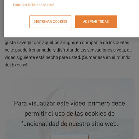
la aventura en familia, las actividades náuticas o los momentos
Consultar la "lista de socios"
de relax. En un caso como en el otro, nuestro
Excess 14
cumplirá
con sus expectativas.
GESTIONAR COOKIES
ACEPTAR TODAS
Descubra cómo puede ser un día con amigos frente a la costa de
Les Sables d'Olonne (Francia) a bordo de nuestro Excess 14. Si le
gusta navegar con aquellos amigos en compañía de los cuales
no le puede frenar nada, y disfrutar de las sensaciones a vela, el
vídeo siguiente está hecho para usted. ¡Sumérjase en el mundo
del Excess!
Para visualizar este vídeo, primero debe
permitir el uso de las cookies de
funcionalidad de nuestro sitio web.