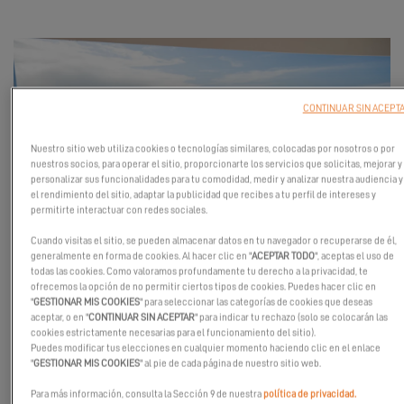
CONTINUAR SIN ACEPT
Nuestro sitio web utiliza cookies o tecnologías similares, colocadas por nosotros o por
nuestros socios, para operar el sitio, proporcionarte los servicios que solicitas, mejorar y
personalizar sus funcionalidades para tu comodidad, medir y analizar nuestra audiencia y
el rendimiento del sitio, adaptar la publicidad que recibes a tu perfil de intereses y
permitirte interactuar con redes sociales.
Cuando visitas el sitio, se pueden almacenar datos en tu navegador o recuperarse de él,
generalmente en forma de cookies. Al hacer clic en "
ACEPTAR TODO
", aceptas el uso de
todas las cookies. Como valoramos profundamente tu derecho a la privacidad, te
ofrecemos la opción de no permitir ciertos tipos de cookies. Puedes hacer clic en
Nuestros catamaranes son ideales para todos los navegantes
"
GESTIONAR MIS COOKIES
" para seleccionar las categorías de cookies que deseas
aceptar, o en "
CONTINUAR SIN ACEPTAR
" para indicar tu rechazo (solo se colocarán las
que quieran disfrutar de sensaciones fuertes sin olvidar la
cookies estrictamente necesarias para el funcionamiento del sitio).
importancia del espacio a bordo. De hecho, la Tribu Excess se
Puedes modificar tus elecciones en cualquier momento haciendo clic en el enlace
"
GESTIONAR MIS COOKIES
" al pie de cada página de nuestro sitio web.
dirige a todo tipo de navegantes, tanto si anteponen las
sensaciones de navegación con amigos como si se inclinan por
Para más información, consulta la Sección 9 de nuestra
política de privacidad.