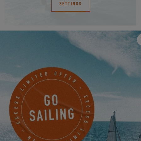
SETTINGS
Pero ¿a lo mejor le apetece viajar en familia para compartir un
momento de convivencia y aprovechar el espacio y la luz que
ofrecen nuestros catamaranes? Las salidas en familia también
son una oportunidad para disfrutar de una sesión de paddle o
kitesurf durante el fondeo y vivir un momento refrescante fuera
de los caminos trillados. Eche un vistazo a un típico día en
familia a bordo del Excess 14 en Florida y proyéctese en esta otra
forma de navegar.
Para visualizar este vídeo, primero debe
permitir el uso de las cookies de