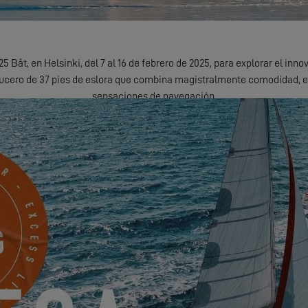
5 Båt, en Helsinki, del 7 al 16 de febrero de 2025, para explorar el inn
ucero de 37 pies de eslora que combina magistralmente comodidad, e
sensaciones de navegación.
esías y la vida a bordo, el Excess 11 es su puerta de entrada a aventura
 EVENTO, PÓNGASE EN CONTAC
rse en contacto con Nautical Partners, para concertar una cita y aco
SOLICITAR MI INVITACION