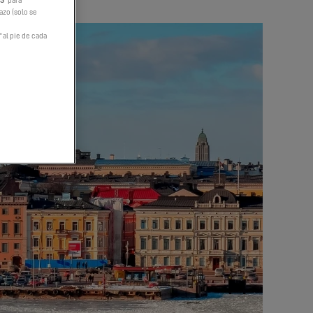
ES
" para
hazo (solo se
" al pie de cada