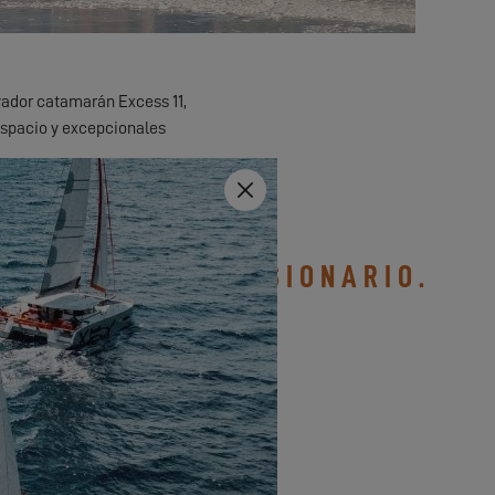
ovador catamarán Excess 11,
spacio y excepcionales
s inigualables en el agua.
Close
TO CON SU CONCESIONARIO.
mpañarle a los Excess Tours.