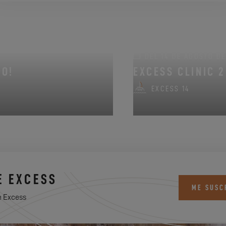
DEL 14 DE AGOSTO DE 
NO!
EXCESS CLINIC 
EXCESS 14
E EXCESS
ME SUSC
e Excess