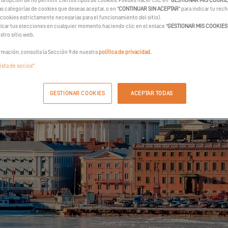
la opción de no permitir ciertos tipos de cookies. Puedes hacer clic en "
GESTIONAR MIS COOKI
as categorías de cookies que deseas aceptar, o en "
CONTINUAR SIN ACEPTAR
" para indicar tu rec
 cookies estrictamente necesarias para el funcionamiento del sitio).
car tus elecciones en cualquier momento haciendo clic en el enlace "
GESTIONAR MIS COOKIES
stro sitio web.
rmación, consulta la Sección 9 de nuestra
política de privacidad.
lista de socios"
GESTIONAR COOKIES
ACEPTAR TODAS