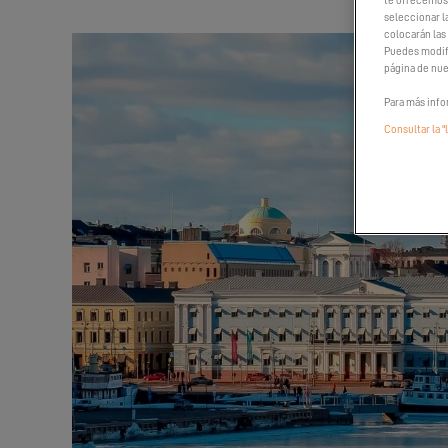
te ofrecemos 
seleccionar l
colocarán las
Puedes modifi
página de nue
Para más info
Consultar la "