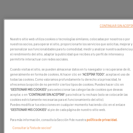
CONTINUAR SIN ACEPT
Nuestro sitio web utiliza cookies o tecnologías similares, colocadas por nosotros o por
nuestros socios, para operar el sitio, proporcionarte los servicios que solicitas, mejorar y
personalizar sus funcionalidades para tu comodidad, medir y analizar nuestra audiencia y
el rendimiento del sitio, adaptar la publicidad que recibes a tu perfil de intereses y
permitirte interactuar con redes sociales.
Cuando visitas el sitio, se pueden almacenar datos en tu navegador o recuperarse de él,
generalmente en forma de cookies. Al hacer clic en "
ACEPTAR TODO
", aceptas el uso de
todas las cookies. Como valoramos profundamente tu derecho a la privacidad, te
ofrecemos la opción de no permitir ciertos tipos de cookies. Puedes hacer clic en
Únase a nosotros en el Salón Náutico de la Costa Sur
"
GESTIONAR MIS COOKIES
" para seleccionar las categorías de cookies que deseas
aceptar, o en "
CONTINUAR SIN ACEPTAR
" para indicar tu rechazo (solo se colocarán las
Venga a conocer al equipo de Sea Ventures en el Salón Náutico
cookies estrictamente necesarias para el funcionamiento del sitio).
de la Costa Sur en Southampton.
Puedes modificar tus elecciones en cualquier momento haciendo clic en el enlace
"
GESTIONAR MIS COOKIES
" al pie de cada página de nuestro sitio web.
¡Es la oportunidad perfecta para subir a bordo del Excess 11!
Para más información, consulta la Sección 9 de nuestra
política de privacidad.
¡No se pierda esta oportunidad de experimentar el espíritu
Excess!
Consultar la "lista de socios"