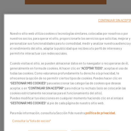
CONTINUAR SIN ACEPT
Nuestro sitio web utiliza cookies o tecnologías similares, colocadas por nosotros o por
nuestros socios, para operar el sitio, proporcionarte los servicios que solicitas, mejorar y
personalizar sus funcionalidades para tu comodidad, medir y analizar nuestra audiencia y
el rendimiento del sitio, adaptar la publicidad que recibes a tu perfil de intereses y
permitirte interactuar con redes sociales.
Cuando visitas el sitio, se pueden almacenar datos en tu navegador o recuperarse de él,
generalmente en forma de cookies. Al hacer clic en "
ACEPTAR TODO
", aceptas el uso de
todas las cookies. Como valoramos profundamente tu derecho a la privacidad, te
ofrecemos la opción de no permitir ciertos tipos de cookies. Puedes hacer clic en
"
GESTIONAR MIS COOKIES
" para seleccionar las categorías de cookies que deseas
Únase a nosotros en el Sanctuary Cove International Boat Show
aceptar, o en "
CONTINUAR SIN ACEPTAR
" para indicar tu rechazo (solo se colocarán las
cookies estrictamente necesarias para el funcionamiento del sitio).
del 21 al 24 de mayo de 2026, donde Excess Catamarans exhibirá
Puedes modificar tus elecciones en cualquier momento haciendo clic en el enlace
el impresionante Excess 13.
"
GESTIONAR MIS COOKIES
" al pie de cada página de nuestro sitio web.
El stand de Excess, organizado por 38 South Yacht Sales, es la
Para más información, consulta la Sección 9 de nuestra
política de privacidad.
oportunidad perfecta para descubrir diseño innovador,
Consultar la "lista de socios"
comodidad y lujo en el agua.