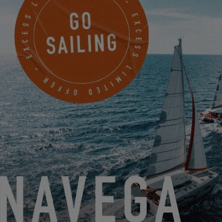
EXCESS 14
Denison Yachting San Francisco Bay
1070 Marina Village Parkway
Alameda, Estados Unidos
PROGRAMAR UNA CITA