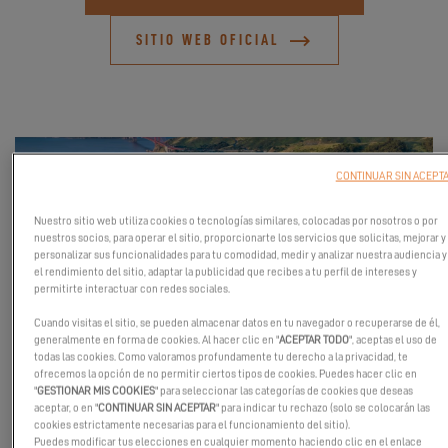
SITIO WEB OFICIAL
CONTINUAR SIN ACEPT
Nuestro sitio web utiliza cookies o tecnologías similares, colocadas por nosotros o por
nuestros socios, para operar el sitio, proporcionarte los servicios que solicitas, mejorar y
personalizar sus funcionalidades para tu comodidad, medir y analizar nuestra audiencia y
el rendimiento del sitio, adaptar la publicidad que recibes a tu perfil de intereses y
permitirte interactuar con redes sociales.
Cuando visitas el sitio, se pueden almacenar datos en tu navegador o recuperarse de él,
generalmente en forma de cookies. Al hacer clic en "
ACEPTAR TODO
", aceptas el uso de
Estamos encantados de presentar los innovadores
Excess 11
y
todas las cookies. Como valoramos profundamente tu derecho a la privacidad, te
ofrecemos la opción de no permitir ciertos tipos de cookies. Puedes hacer clic en
Excess 14
; catamaranes que rompen expectativas y aportan
"
GESTIONAR MIS COOKIES
" para seleccionar las categorías de cookies que deseas
nuevos estándares al mundo de las sensaciones de la
aceptar, o en "
CONTINUAR SIN ACEPTAR
" para indicar tu rechazo (solo se colocarán las
navegación.
cookies estrictamente necesarias para el funcionamiento del sitio).
Puedes modificar tus elecciones en cualquier momento haciendo clic en el enlace