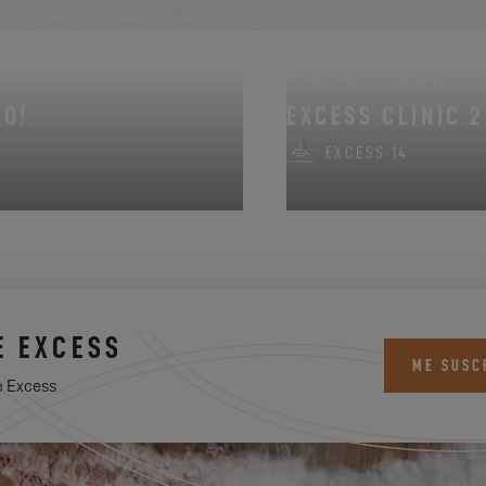
DEL 14 DE AGOSTO DE 
NO!
EXCESS CLINIC 
EXCESS 14
E EXCESS
ME SUSC
e Excess