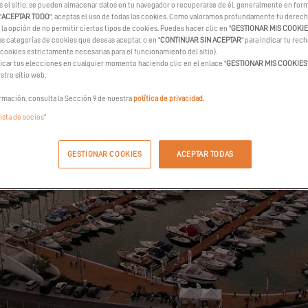
s el sitio, se pueden almacenar datos en tu navegador o recuperarse de él, generalmente en form
"
ACEPTAR TODO
", aceptas el uso de todas las cookies. Como valoramos profundamente tu derecho
la opción de no permitir ciertos tipos de cookies. Puedes hacer clic en "
GESTIONAR MIS COOKI
as categorías de cookies que deseas aceptar, o en "
CONTINUAR SIN ACEPTAR
" para indicar tu rec
 cookies estrictamente necesarias para el funcionamiento del sitio).
car tus elecciones en cualquier momento haciendo clic en el enlace "
GESTIONAR MIS COOKIES
stro sitio web.
rmación, consulta la Sección 9 de nuestra
política de privacidad.
lista de socios"
GESTIONAR COOKIES
ACEPTAR TODAS