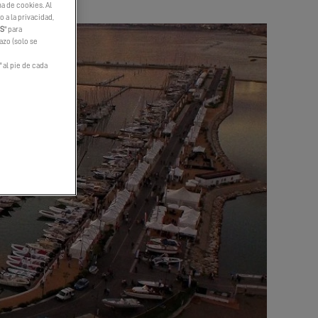
a de cookies. Al
 a la privacidad,
ES
" para
hazo (solo se
" al pie de cada