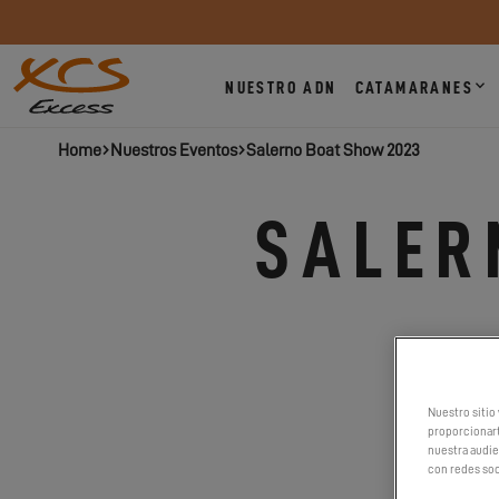
NUESTRO ADN
CATAMARANES
Home
Nuestros Eventos
Salerno Boat Show 2023
SALER
DE
Nuestro sitio 
proporcionart
nuestra audien
con redes soc