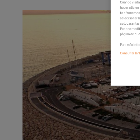
Cuando visita
hacer clic en 
te ofrecemos 
seleccionar l
colocarán las
Puedes modifi
página de nue
Para más info
Consultar la "