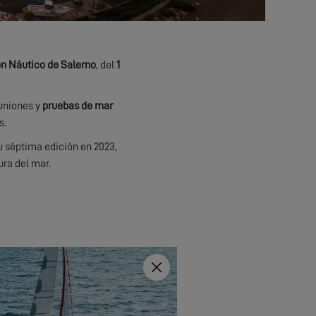
n Náutico de Salerno
, del
1
uniones y
pruebas de mar
s.
u séptima edición en 2023,
ura del mar.
Close