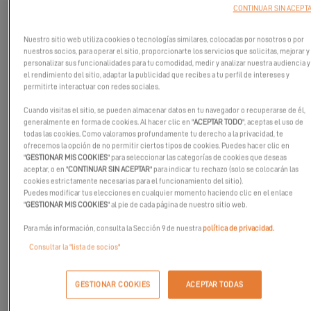
CONTINUAR SIN ACEPT
Nuestro sitio web utiliza cookies o tecnologías similares, colocadas por nosotros o por
nuestros socios, para operar el sitio, proporcionarte los servicios que solicitas, mejorar y
personalizar sus funcionalidades para tu comodidad, medir y analizar nuestra audiencia y
el rendimiento del sitio, adaptar la publicidad que recibes a tu perfil de intereses y
permitirte interactuar con redes sociales.
Cuando visitas el sitio, se pueden almacenar datos en tu navegador o recuperarse de él,
generalmente en forma de cookies. Al hacer clic en "
ACEPTAR TODO
", aceptas el uso de
todas las cookies. Como valoramos profundamente tu derecho a la privacidad, te
ofrecemos la opción de no permitir ciertos tipos de cookies. Puedes hacer clic en
"
GESTIONAR MIS COOKIES
" para seleccionar las categorías de cookies que deseas
aceptar, o en "
CONTINUAR SIN ACEPTAR
" para indicar tu rechazo (solo se colocarán las
cookies estrictamente necesarias para el funcionamiento del sitio).
Puedes modificar tus elecciones en cualquier momento haciendo clic en el enlace
"
GESTIONAR MIS COOKIES
" al pie de cada página de nuestro sitio web.
Únase a nosotros en el
9º Salón Náutico de Limassol, del 22 al 25
de mayo de 2025, en el puerto deportivo de Limassol
.
Para más información, consulta la Sección 9 de nuestra
política de privacidad.
Consultar la "lista de socios"
Experimente lo último en yates, deportes acuáticos e
innovaciones marinas en este evento de primer nivel en el
Mediterráneo Oriental.
GESTIONAR COOKIES
ACEPTAR TODAS
Nuestro distribuidor,
Easy Sails
, estará presente para mostrar